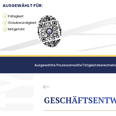
AUSGEWÄHLT FÜR:
Fähigkeit
Glaubwürdigkeit
Mitgefühl
Ausgewählte Prozessanwälte
Tätigkeitsbereiche
Ko
GESCHÄFTSENT