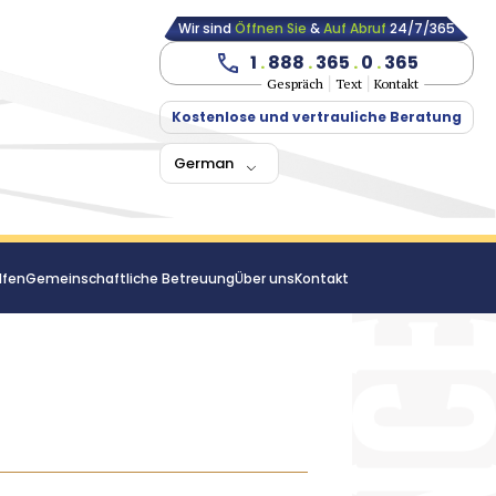
Wir sind
Öffnen Sie
&
Auf Abruf
24/7/365
1
.
888
.
365
.
0
.
365
Gespräch
Text
Kontakt
Kostenlose und vertrauliche Beratung
German
lfen
Gemeinschaftliche Betreuung
Über uns
Kontakt