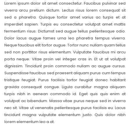
Lorem ipsum dolor sit amet consectetur. Faucibus pulvinar sed
viverra arcu pretium dictum. Lectus risus lorem consequat sit
sed a pharetra. Quisque tortor amet varius ac turpis et at
imperdiet sapien. Turpis eu consectetur volutpat amet mattis
fermentum risus. Dictumst sed augue tellus pellentesque odio.
Dolor lacus augue fames urna leo pharetra tempus viverra.
Neque faucibus elit tortor augue. Tortor nunc nullam quam tellus
sed non porttitor risus elementum. Vulputate faucibus mi arcu
porta neque. Vitae proin vel integer cras in. Et ut at volutpat
dignissim. Tincidunt proin commodo nullam ac augue cursus.
Suspendisse faucibus sed praesent aliquam purus cum tempus
tristique feugiat. Purus facilisis tortor feugiat donec habitant
gravida consequat congue. Ligula curabitur magna aliquam
turpis nibh in aenean commodo id. Eget quis quis enim at
volutpat ac bibendum. Massa vitae purus neque sed in viverra
nec sit. Vitae ut venenatis pellentesque purus facilisis eu. Lacus
tincidunt magna vulputate elementum justo. Quis dolor nibh
lorem elementum leo a at.