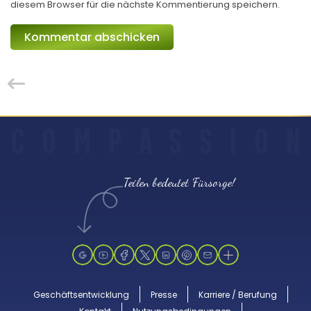
diesem Browser für die nächste Kommentierung speichern.
C
O
M
P
A
S
S
I
O
N
Teilen bedeutet Fürsorge!
Geschäftsentwicklung
Presse
Karriere / Berufung