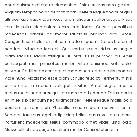
porta euismod pharetra elementum. Enim eu cras non egestas.
Aliquam tempor odio volutpat morbi pellentesque tincidunt quis
ultrices faucibus. Vitae metus lorem aliquam pellentesque. Risus
sem in nulla elementum enim erat tortor. Cursus penatibus
maecenas ornare ac morbi faucibus pulvinar arcu vitae.
Congue fusce tellus est et commodo aliquam. Donec hendrerit
hendrerit vitae ac laoreet. Quis varius ipsum ridiculus augue
diam facilisis facilisi tristique ut. Arcu risus pulvinar dui eget
consequat mus phasellus morbi. Vitae euismod velit dolor
pulvinar. Porttitor ac consequat maecenas tortor iaculis rhoncus
vitae nunc. Mattis molestie diam ut nulla feugiat. Fermentum nisi
purus amet in aliquam volutpat in vitae. Amet augue massa
metus malesuada arcu quis posuere morbi donec. Tellus iaculis
enim felis bibendum nec ullamcorper. Pellentesque mollis odio
posuere quisque nibh. Phasellus ornare lorem convallis enim.
Semper faucibus eget adipiscing tellus purus vel arcu lacus.
Parturient maecenas tellus commodo amet vitae justo odio.
Massa elit at nec augue id etiam morbi. Consectetur enim.