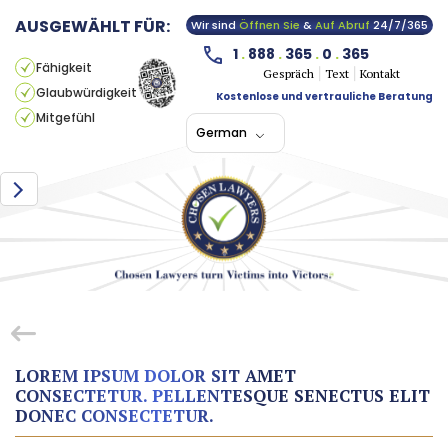
AUSGEWÄHLT FÜR:
Wir sind
Öffnen Sie
&
Auf Abruf
24/7/365
1
.
888
.
365
.
0
.
365
Fähigkeit
Gespräch
Text
Kontakt
Glaubwürdigkeit
Kostenlose und vertrauliche Beratung
Mitgefühl
German
LOREM IPSUM DOLOR SIT AMET
CONSECTETUR. PELLENTESQUE SENECTUS ELIT
DONEC CONSECTETUR.