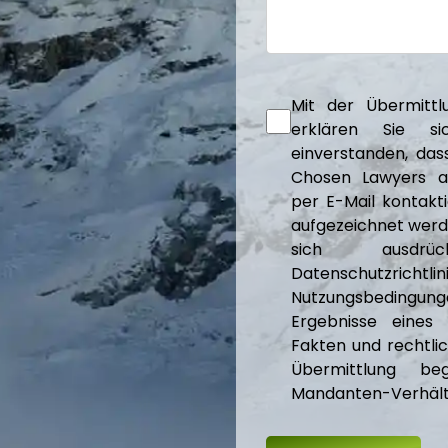
Mit der Übermittl
erklären Sie si
einverstanden, da
Chosen Lawyers an
per E-Mail kontakt
aufgezeichnet werd
sich ausdr
Datenschutz
Nutzungsbedingun
Ergebnisse eines
Fakten und rechtli
Übermittlung be
Mandanten-Verhältn