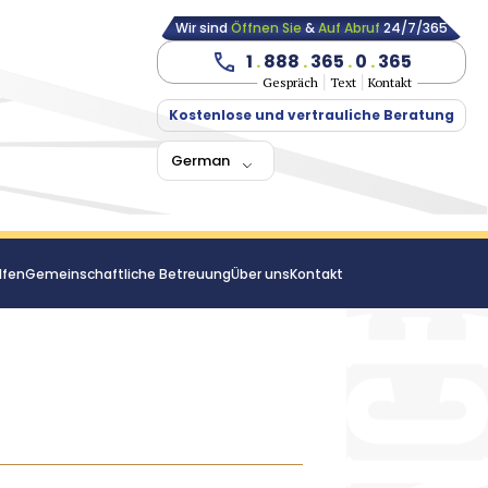
Wir sind
Öffnen Sie
&
Auf Abruf
24/7/365
1
.
888
.
365
.
0
.
365
Gespräch
Text
Kontakt
Kostenlose und vertrauliche Beratung
German
lfen
Gemeinschaftliche Betreuung
Über uns
Kontakt