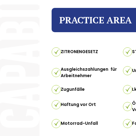
PRACTICE AREA
ZITRONENGESETZ
S
Ausgleichszahlungen für
U
Arbeitnehmer
Zugunfälle
L
Ö
Haftung vor Ort
V
Motorrad-Unfall
F