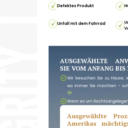
Defektes Produkt
H
Unfall mit dem Fahrrad
V
AUSGEWÄHLTE ANW
SIE VOM ANFANG BIS
Wir besuchen Sie zu Hause, 
wo immer Sie möchten - schne
Wenn es um Rechtsangelegenhe
Ausgewählte Proz
Amerikas mächtig