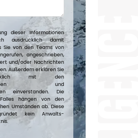
ung dieser Informationen
ch ausdrücklich damit
ss Sie von den Teams von
gerufen, angeschrieben,
iert und/oder Nachrichten
en. Außerdem erklären Sie
ücklich mit den
richtlinien und
gen einverstanden. Die
 Falles hängen von den
chen Umständen ab. Diese
gründet kein Anwalts-
is.