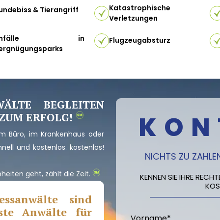
Katastrophische
undebiss & Tierangriff
Verletzungen
Unfälle in
Flugzeugabsturz
ergnügungsparks
ÄLTE BEGLEITEN
 ZUM ERFOLG!
KON
im Büro, im Krankenhaus oder
ll und kostenlos. kostenlos!
NICHTS ZU ZAHLEN
iten geht, zählt die Zeit.
KENNEN SIE IHRE RECH
KOS
essanwälte sind
ste Anwälte für
Vorname
*