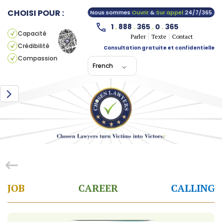
CHOISI POUR :
Nous sommes
Ouvrir
&
Sur appel
24/7/365
1
.
888
.
365
.
0
.
365
Capacité
Parler
Texte
Contact
Crédibilité
Consultation gratuite et confidentielle
Compassion
French
JOB
CAREER
CALLING