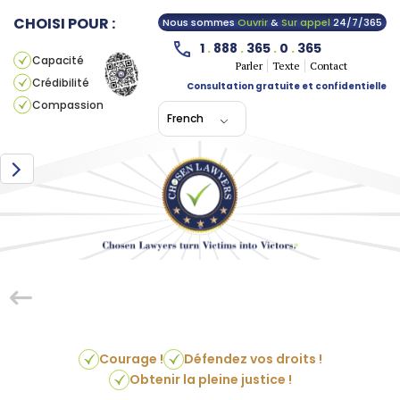
CHOISI POUR :
Nous sommes
Ouvrir
&
Sur appel
24/7/365
1
.
888
.
365
.
0
.
365
Capacité
Parler
Texte
Contact
Crédibilité
Consultation gratuite et confidentielle
Compassion
French
Courage !
Défendez vos droits !
Obtenir la pleine justice !