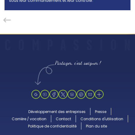
sous leur commandement et leur contrôle.
C
O
M
P
A
S
S
I
O
N
Partager, c'est soigner !
Développement des entreprises
Presse
Carrière / vocation
Contact
Conditions d'utilisation
Politique de confidentialité
Plan du site