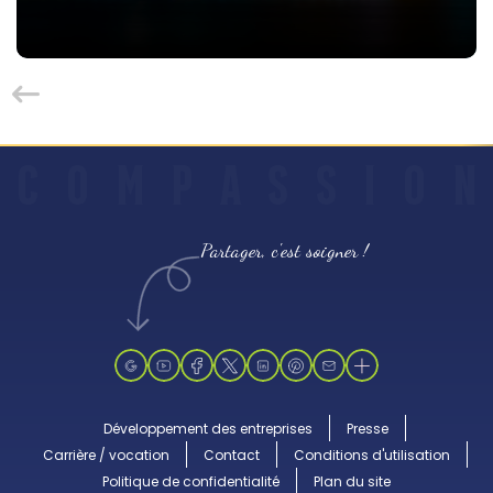
C
O
M
P
A
S
S
I
O
N
Partager, c'est soigner !
Développement des entreprises
Presse
Carrière / vocation
Contact
Conditions d'utilisation
Politique de confidentialité
Plan du site