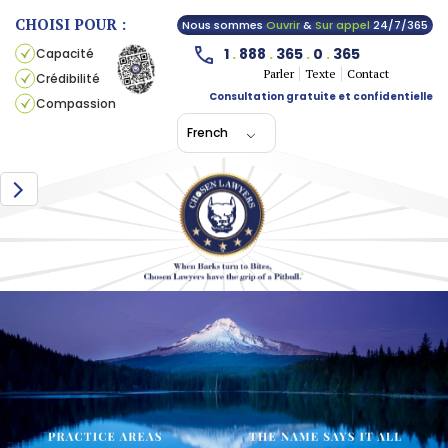
CHOISI POUR :
Nous sommes
Ouvrir
&
Sur appel
24/7/365
1
.
888
.
365
.
0
.
365
Capacité
Parler
Texte
Contact
Crédibilité
Consultation gratuite et confidentielle
Compassion
French