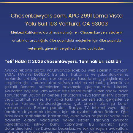
ChosenLawyers.com, APC 2991 Loma Vista
Yolu Süit 103 Ventura, CA 93003
Merkezi Kaliforniya'da olmasına rağmen, Chosen Lawyers stratejik
ortaklıklar aracılığıyla ülke çapındaki müşteriler için ülke çapında
yetenekli, güvenilir ve şefkatli dava avukatları.
Telif Hakkı © 2026 chosenlawyers. Tüm hakları saklıdır.
Avukat reklamı olarak yorumlanabilecek bu web sitesinin tamamı
YASAL TAVSİYE DEĞİLDİR. Bu olası haklarınız ve yükümlülükleriniz
hakkında sizi bilgilendirmek amacıyla tasarlanmış, geliştirilmiş ve
sergilenmiştir. sorumluluklar ve/veya sizi en yetenekli, güvenilir ve
şefkatli Deneme sürecinden bazılarıyla güçlendirmek Ülkedeki
Avukatlar; böylece Tam Adalet elde edebilirsiniz. Lütfen önceki dava
sonuçlarının Davanızın benzer sonuçlarını veya tahminlerini garanti
veya taahhüt etmez. Her vaka farklı ve benzersizdir. gerçekler ve
koşullar kümesi. Yaralandığınızda, çok önemli olan şu kararı
vermemelisiniz Reklam panoları, Radyo, TV, İnternet veya diğer
formlara dayanarak davanız için bir avukat tutma Reklam. Eğer
birisi kaza mahallinde, hastanede, evde veya başka bir yerde size
davetsiz olarak yaklaşırsa sokak sizden falanca avukata
kaydolmanızı istiyor, bunu yapmayın. Bu insanlar suçlu
dolandırıcılardır ve Davanızı beceriksiz ve etik olmayan avukatlara
satan, Hukuk Değirmenlerini işleten koşucular. Lütfen ayrıca bu si̇teye