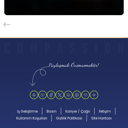
C
O
M
P
A
S
S
I
O
N
Paylaşmak Önemsemektir!
İş Geliştirme
Basın
Kariyer / Çağrı
İletişim
Kullanım Koşulları
Gizlilik Politikası
Site Haritası