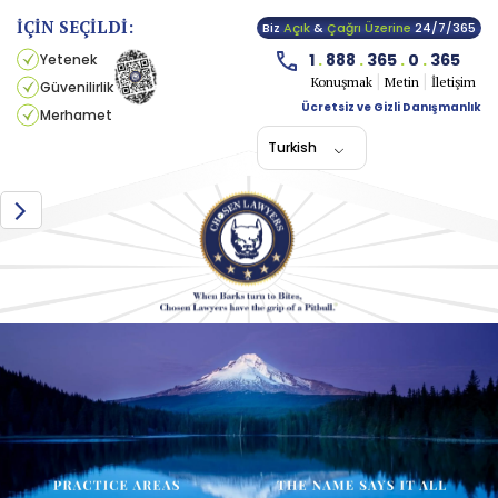
İÇİN SEÇİLDİ:
Biz
Açık
&
Çağrı Üzerine
24/7/365
1
.
888
.
365
.
0
.
365
Yetenek
Konuşmak
Metin
İletişim
Güvenilirlik
Ücretsiz ve Gizli Danışmanlık
Merhamet
Turkish