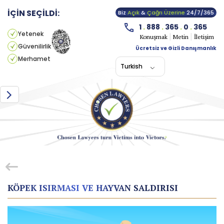
İÇİN SEÇİLDİ:
Biz
Açık
&
Çağrı Üzerine
24/7/365
1
.
888
.
365
.
0
.
365
Yetenek
Konuşmak
Metin
İletişim
Güvenilirlik
Ücretsiz ve Gizli Danışmanlık
Merhamet
Turkish
KÖPEK ISIRMASI VE HAYVAN SALDIRISI