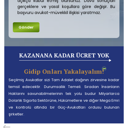
açıkça kabul etmiş olursunuz. Dava sonuçları
gerçeklere ve yasal koşullara göre değişir. Bu
başvuru avukat-müvekkil ilişkisi yaratmaz.
KAZANANA KADAR ÜCRET YOK
Gidip Onları Yakalayalım!
Seçilmiş Avukatlar sizi Tam Adalet dağının zirvesine kadar
temsil edecektir. Durumsallık Temeli. Sıradan İnsanların
Haklarını savunabilmelerinin tek yolu budur Milyarlarca
Dolarlık Sigorta Sektörüne, Hükümetlere ve diğer Mega Emri
ve kontrolü altında bir Güç-Avukatları ordusu bulunan
şirketler.