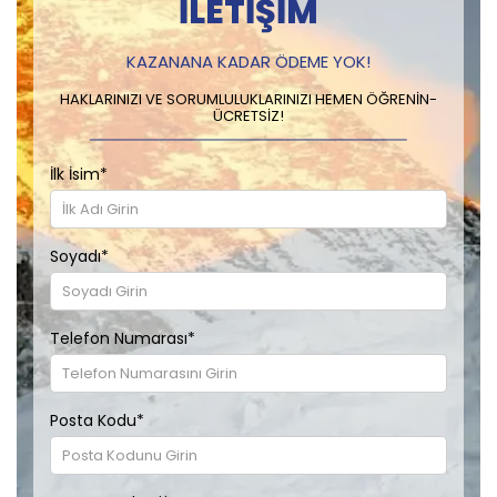
İLETIŞIM
KAZANANA KADAR ÖDEME YOK!
HAKLARINIZI VE SORUMLULUKLARINIZI HEMEN ÖĞRENIN-
ÜCRETSIZ!
İlk İsim
*
Soyadı
*
Telefon Numarası
*
Posta Kodu
*