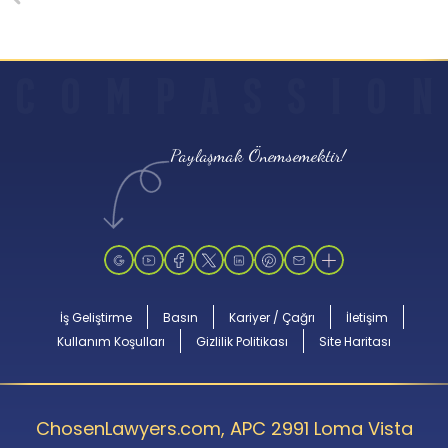
C
O
M
P
A
S
S
I
O
N
Paylaşmak Önemsemektir!
İş Geliştirme
Basın
Kariyer / Çağrı
İletişim
Kullanım Koşulları
Gizlilik Politikası
Site Haritası
ChosenLawyers.com, APC 2991 Loma Vista