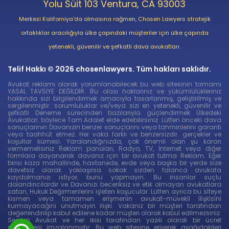
Yolu Süit 103 Ventura, CA 93003
Merkezi Kaliforniya'da olmasına rağmen, Chosen Lawyers stratejik
ortaklıklar aracılığıyla ülke çapındaki müşteriler için ülke çapında
yetenekli, güvenilir ve şefkatli dava avukatları.
Telif Hakkı © 2026 chosenlawyers. Tüm hakları saklıdır.
Avukat reklamı olarak yorumlanabilecek bu web sitesinin tamamı
YASAL TAVSİYE DEĞİLDİR. Bu olası haklarınız ve yükümlülükleriniz
hakkında sizi bilgilendirmek amacıyla tasarlanmış, geliştirilmiş ve
sergilenmiştir. sorumluluklar ve/veya sizi en yetenekli, güvenilir ve
şefkatli Deneme sürecinden bazılarıyla güçlendirmek Ülkedeki
Avukatlar; böylece Tam Adalet elde edebilirsiniz. Lütfen önceki dava
sonuçlarının Davanızın benzer sonuçlarını veya tahminlerini garanti
veya taahhüt etmez. Her vaka farklı ve benzersizdir. gerçekler ve
koşullar kümesi. Yaralandığınızda, çok önemli olan şu kararı
vermemelisiniz Reklam panoları, Radyo, TV, İnternet veya diğer
formlara dayanarak davanız için bir avukat tutma Reklam. Eğer
birisi kaza mahallinde, hastanede, evde veya başka bir yerde size
davetsiz olarak yaklaşırsa sokak sizden falanca avukata
kaydolmanızı istiyor, bunu yapmayın. Bu insanlar suçlu
dolandırıcılardır ve Davanızı beceriksiz ve etik olmayan avukatlara
satan, Hukuk Değirmenlerini işleten koşucular. Lütfen ayrıca bu si̇teye
kismen veya tamamen eri̇şmeni̇n avukat-müveki̇l i̇li̇şki̇si̇ni̇
kurmayacağini unutmayin ilişki. Vakanız bir müşteri tarafından
değerlendirilip kabul edilene kadar müşteri olarak kabul edilmezsiniz.
Seçilen Avukat ve her ikisi tarafından yazılı olarak bir ücret
sözleşmesi imzalanmıştır. Bu web sitesine erişerek aşağıdakileri