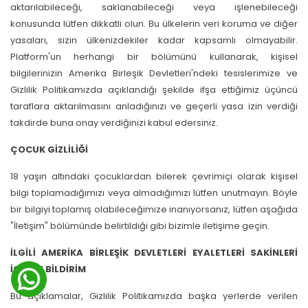
aktarılabileceği, saklanabileceği veya işlenebileceği
konusunda lütfen dikkatli olun. Bu ülkelerin veri koruma ve diğer
yasaları, sizin ülkenizdekiler kadar kapsamlı olmayabilir.
Platform'un herhangi bir bölümünü kullanarak, kişisel
bilgilerinizin Amerika Birleşik Devletleri'ndeki tesislerimize ve
Gizlilik Politikamızda açıklandığı şekilde ifşa ettiğimiz üçüncü
taraflara aktarılmasını anladığınızı ve geçerli yasa izin verdiği
takdirde buna onay verdiğinizi kabul edersiniz.
ÇOCUK GİZLİLİĞİ
18 yaşın altındaki çocuklardan bilerek çevrimiçi olarak kişisel
bilgi toplamadığımızı veya almadığımızı lütfen unutmayın. Böyle
bir bilgiyi toplamış olabileceğimize inanıyorsanız, lütfen aşağıda
"İletişim" bölümünde belirtildiği gibi bizimle iletişime geçin.
İLGİLİ AMERİKA BİRLEŞİK DEVLETLERİ EYALETLERİ SAKİNLERİ
İÇİN EK BİLDİRİM
Bu açıklamalar, Gizlilik Politikamızda başka yerlerde verilen