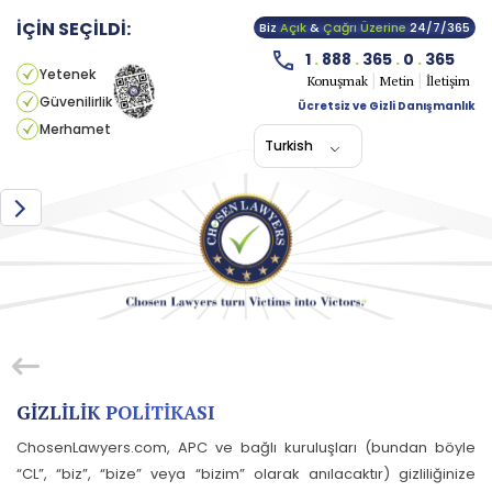
İÇİN SEÇİLDİ:
Biz
Açık
&
Çağrı Üzerine
24/7/365
1
.
888
.
365
.
0
.
365
Yetenek
Konuşmak
Metin
İletişim
Güvenilirlik
Ücretsiz ve Gizli Danışmanlık
Merhamet
Turkish
GIZLILIK POLITIKASI
ChosenLawyers.com, APC ve bağlı kuruluşları (bundan böyle
“CL”, “biz”, “bize” veya “bizim” olarak anılacaktır) gizliliğinize