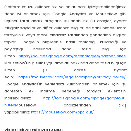
Platformumuzu kullanımınızı ve onları nasıl iyileştirebileceğimizi
daha iyi anlamak için Google Analytics ve Mouseflow gibi
üçüncü taraf analiz araçlarını kullanabiliriz. Bu araçlar, ziyaret
ettiğiniz sayfalar ve diğer kullanım bilgileri de dahil olmak üzere
tarayıcınız veya mobil cihazınız tarafından gönderilen bilgileri
toplar. Google'ın bilgilerinizı nasıl topladığı, kullandığı ve
paylaştığı hakkında daha fazla bilgi için
lütfen
https://policies.google.com/technologies/partner-sites
.
Mouseflow'un gizlilik uygulamaları hakkında daha fazla bilgi için
lütfen şu adresi ziyaret
edin:
https://mouseflow.com/legal/company/privacy-policy/
.
Google Analytics'in verilerinizi kullanmasını önlemek için, şu
adresten ek indirme seçeneği tarayıcı eklentisini
indirebilirsiniz:
http://tools.google.com/dlpage/gaoptout?
hl=en
Mouseflow analizlerinden çıkış
yapabilirsiniz:
https://mouseflow.com/opt-out/
.
KİŞİSEL BİLGİLERİN KULLANIMI