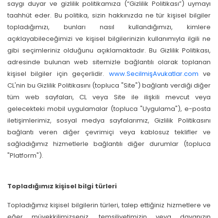
saygı duyar ve gizlilik politikamıza (“Gizlilik Politikası”) uymayı
taahhüt eder. Bu politika, sizin hakkınızda ne tür kişisel bilgiler
topladığımızı, bunları nasıl kullandığımızı, kimlere
açıklayabileceğimizi ve kişisel bilgilerinizin kullanımıyla ilgili ne
gibi seçimleriniz olduğunu açıklamaktadır. Bu Gizlilik Politikası,
adresinde bulunan web sitemizle bağlantılı olarak toplanan
kişisel bilgiler için geçerlidir.
www.SecilmişAvukatlar.com
ve
CL'nin bu Gizlilik Politikasını (topluca "Site") bağlantı verdiği diğer
tüm web sayfaları, CL veya Site ile ilişkili mevcut veya
gelecekteki mobil uygulamalar (topluca "Uygulama"), e-posta
iletişimlerimiz, sosyal medya sayfalarımız, Gizlilik Politikasını
bağlantı veren diğer çevrimiçi veya kablosuz teklifler ve
sağladığımız hizmetlerle bağlantılı diğer durumlar (topluca
"Platform").
Topladığımız kişisel bilgi türleri
Topladığımız kişisel bilgilerin türleri, talep ettiğiniz hizmetlere ve
eğer müvekkilimizseniz, temsiliyetimizin veya davanızın