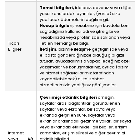
Temsil bilgileri,
iddianız, davanız veya diğer
yasal konulardaki ayrıntılar, (varsa) size
yapılacak ödemelerin dağıtımı gibi
Hesap bilgileri,
hesabınız için kaydolurken
sağladığınız kullanıcı adı ve şifre gibi ve
hesabınızda veya profilinizde saklanan veya
Ticari
iletilen herhangi bir bilgi.
Bilgiler
İletişim,
bizimle iletişime geçtiğinizde veya
e-posta gönderdiğinizde olduğu gibi gizli
tutulan, avukatlarımızla yapabileceğiniz özel
yazışmalar ve konuşmalarınız, ayrıca (bizim
ve hizmet sağlayıcılarımız tarafından
kaydedilebilecek) dijital sohbet
hizmetlerimizle yaptığınız görüşmeler.
Çevrimiçi etkinlik bilgileri
örneğin,
sayfalar arası bağlantılar, görüntülenen
sayfalar veya ekranlar, bir sayfa veya
ekranda geçirilen süre, sayfalar veya
ekranlar arasındaki gezinme yolları, bir sayfa
veya ekrandaki etkinlikle ilgili bilgiler, erişim
İnternet
zamanları, erişim süresi ve diğer çevrimiçi
veya Ağ
etkinlik bilgileri.