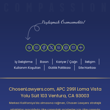
C
O
M
P
A
S
S
I
O
N
Paylaşmak Önemsemektir!
İş Geliştirme
Basın
Kariyer / Çağrı
İletişim
Kullanım Koşulları
Gizlilik Politikası
Site Haritası
ChosenLawyers.com, APC 2991 Loma Vista
Yolu Süit 103 Ventura, CA 93003
Merkezi Kaliforniya'da olmasına rağmen, Chosen Lawyers stratejik
ortaklıklar aracılığıyla ülke çapındaki müşteriler için ülke çapında