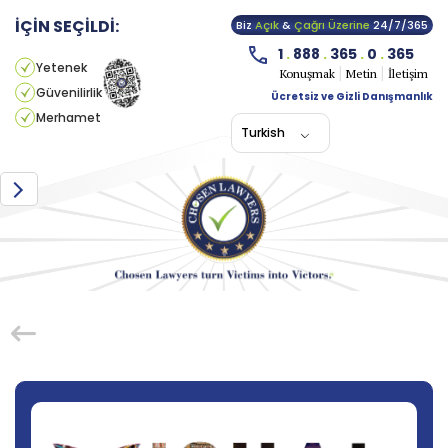
İÇİN SEÇİLDİ:
Biz
Açık
&
Çağrı Üzerine
24/7/365
1
.
888
.
365
.
0
.
365
Yetenek
Konuşmak
Metin
İletişim
Güvenilirlik
Ücretsiz ve Gizli Danışmanlık
Merhamet
Turkish