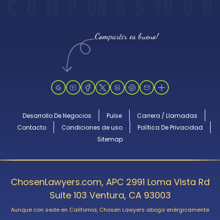
C
O
M
P
UN
S
S
YO
O
N
Compartir es bueno!
Desarrollo De Negocios
Pulse
Carrera / Llamadas
Contacto
Condiciones de uso
Política De Privacidad
Sitemap
ChosenLawyers.com, APC 2991 Loma Vista Rd
Suite 103 Ventura, CA 93003
Aunque con sede en California, Chosen Lawyers aboga enérgicamente