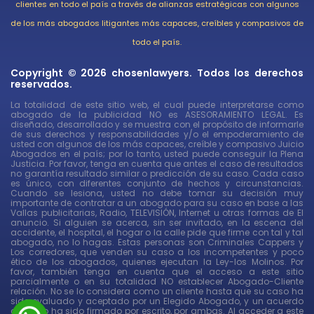
clientes en todo el país a través de alianzas estratégicas con algunos
de los más abogados litigantes más capaces, creíbles y compasivos de
todo el país.
Copyright © 2026 chosenlawyers. Todos los derechos
reservados.
La totalidad de este sitio web, el cual puede interpretarse como
abogado de la publicidad NO es ASESORAMIENTO LEGAL. Es
diseñado, desarrollado y se muestra con el propósito de informarle
de sus derechos y responsabilidades y/o el empoderamiento de
usted con algunos de los más capaces, creíble y compasivo Juicio
Abogados en el país; por lo tanto, usted puede conseguir la Plena
Justicia. Por favor, tenga en cuenta que antes el caso de resultados
no garantía resultado similar o predicción de su caso. Cada caso
es único, con diferentes conjunto de hechos y circunstancias.
Cuando se lesiona, usted no debe tomar su decisión muy
importante de contratar a un abogado para su caso en base a las
Vallas publicitarias, Radio, TELEVISIÓN, Internet u otras formas de El
anuncio. Si alguien se acerca, sin ser invitado, en la escena del
accidente, el hospital, el hogar o la calle pide que firme con tal y tal
abogado, no lo hagas. Estas personas son Criminales Cappers y
Los corredores, que venden su caso a los incompetentes y poco
ético de los abogados, quienes ejecutan la Ley-los Molinos. Por
favor, también tenga en cuenta que el acceso a este sitio
parcialmente o en su totalidad NO establecer Abogado-Cliente
relación. No se lo considera como un cliente hasta que su caso ha
sido evaluado y aceptado por un Elegido Abogado, y un acuerdo
de pago ha sido firmado por escrito, por ambas. Al acceder a este