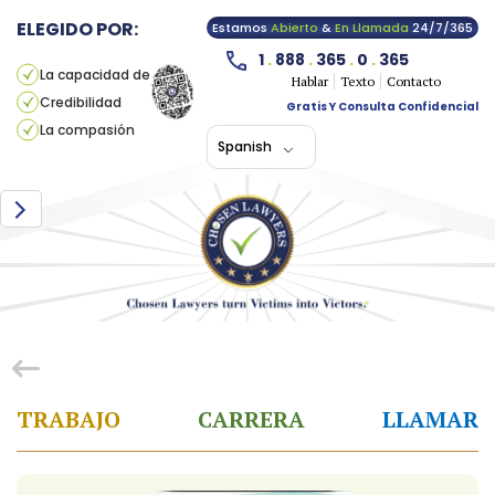
ELEGIDO POR:
Estamos
Abierto
&
En Llamada
24/7/365
1
.
888
.
365
.
0
.
365
La capacidad de
Hablar
Texto
Contacto
Credibilidad
Gratis Y Consulta Confidencial
La compasión
Spanish
TRABAJO
CARRERA
LLAMAR