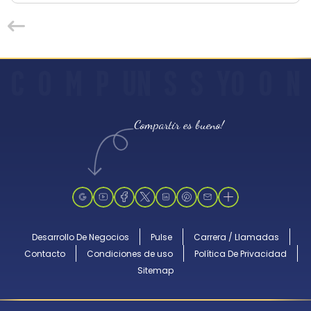
C
O
M
P
UN
S
S
YO
O
N
Compartir es bueno!
Desarrollo De Negocios
Pulse
Carrera / Llamadas
Contacto
Condiciones de uso
Política De Privacidad
Sitemap