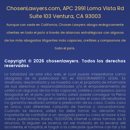
ChosenLawyers.com, APC 2991 Loma Vista Rd
Suite 103 Ventura, CA 93003
Aunque con sede en California, Chosen Lawyers aboga enérgicamente
clientes en todo el país a través de alianzas estratégicas con algunos
de los más abogados litigantes más capaces, creíbles y compasivos de
todo el país.
Copyright © 2026 chosenlawyers. Todos los derechos
reservados.
La totalidad de este sitio web, el cual puede interpretarse como
abogado de la publicidad NO es ASESORAMIENTO LEGAL. Es
diseñado, desarrollado y se muestra con el propósito de informarle
de sus derechos y responsabilidades y/o el empoderamiento de
usted con algunos de los más capaces, creíble y compasivo Juicio
Abogados en el país; por lo tanto, usted puede conseguir la Plena
Justicia. Por favor, tenga en cuenta que antes el caso de resultados
no garantía resultado similar o predicción de su caso. Cada caso
es único, con diferentes conjunto de hechos y circunstancias.
Cuando se lesiona, usted no debe tomar su decisión muy
importante de contratar a un abogado para su caso en base a las
Vallas publicitarias, Radio, TELEVISIÓN, Internet u otras formas de El
anuncio. Si alguien se acerca, sin ser invitado, en la escena del
accidente, el hospital, el hogar o la calle pide que firme con tal y tal