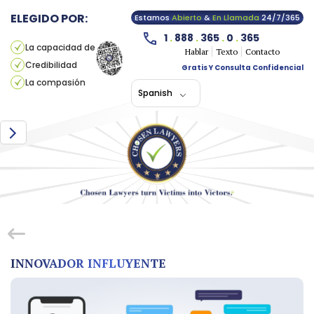
ELEGIDO POR:
Estamos
Abierto
&
En Llamada
24/7/365
1
.
888
.
365
.
0
.
365
La capacidad de
Hablar
Texto
Contacto
Credibilidad
Gratis Y Consulta Confidencial
La compasión
Spanish
INNOVADOR INFLUYENTE