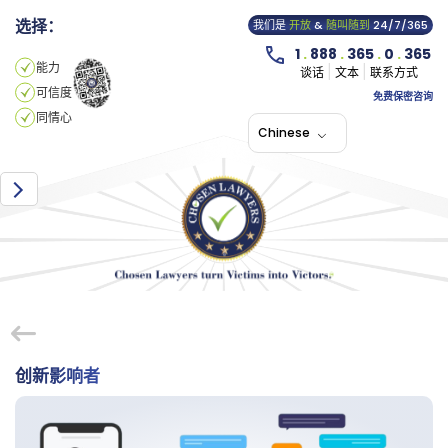
选择：
我们是
开放
&
随叫随到
24/7/365
1
.
888
.
365
.
0
.
365
能力
谈话
文本
联系方式
可信度
免费保密咨询
同情心
Chinese
创新影响者