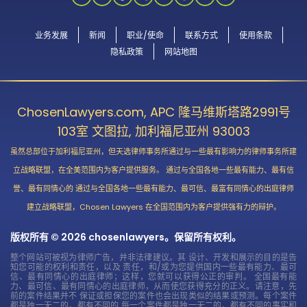
业务发展
新闻
职业/使命
联系方式
使用条款
隐私政策
网站地图
ChosenLawyers.com, APC 隆马维斯塔路2991号
103室 文图拉, 加利福尼亚州 93003
虽然总部位于加利福尼亚州，但天选律师事务所通过与一些最有影响力的律师事务所建
立战略联盟，在全美范围内为客户提供服务。 通过与全国各地一些最有能力、最有信
誉、最有同情心的 通过与全国各地一些最有能力、最可信、最富有同情心的出庭律师
建立战略联盟，Chosen Lawyers 在全国范围内为客户提供强有力的辩护。
版权所有 © 2026 chosenlawyers。保留所有权利。
整个网站可被视为律师广告，并非法律建议。其 设计、开发和展示的目的是告
知您可能的权利和责任，以及 责任，和/或为您提供国内一些最有能力、最可
信、最有同情心的出庭律师；这样，您就可以获得公正的审判。 全国最有能
力、最可信、最有同情心的出庭律师，从而使您获得充分的正义。请注意，先
前的案件结果并不 保证或担保您的案件也会出现类似的结果或预测。每个案件
都是独一无二的，都有不同的 每一个案件都是独一无二的，都有不同的事实和