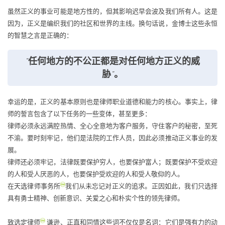
虽然正义的事业可能是地方性的，但其影响迟早会波及我们所有人。这是
因为，正义是编织我们的社区和世界的主线。换句话说，金博士这些永恒
的智慧之言是正确的：
"任何地方的不公正都是对任何地方正义的威
胁"。
幸运的是，正义的基本原则也是律师职业道德和能力的核心。事实上，律
师的誓言包含了以下任务的一些变体，甚至更多：
律师必须永远满腔热情、全心全意地为客户服务，守住客户的秘密，至死
不渝。要时刻牢记，他们是法院的工作人员，因此必须推动正义事业的发
展。
律师还必须牢记，法律既要保护穷人，也要保护富人；既要保护不受欢迎
的人和受人厌恶的人，也要保护受欢迎的人和受人敬仰的人。
在天选律师事务所
我们从未忘记对正义的追求。正因如此，我们只选择
具有勇士精神、创新意识、关爱之心和朴实个性的领先律师。
致选定律师
谦逊、正直和同情这些词不仅仅是名词：它们是强有力的动