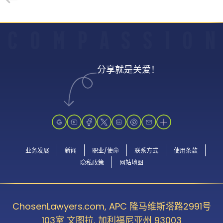
C
O
M
P
A
S
S
I
O
N
分享就是关爱！
业务发展
新闻
职业/使命
联系方式
使用条款
隐私政策
网站地图
ChosenLawyers.com, APC 隆马维斯塔路2991号
103室 文图拉, 加利福尼亚州 93003