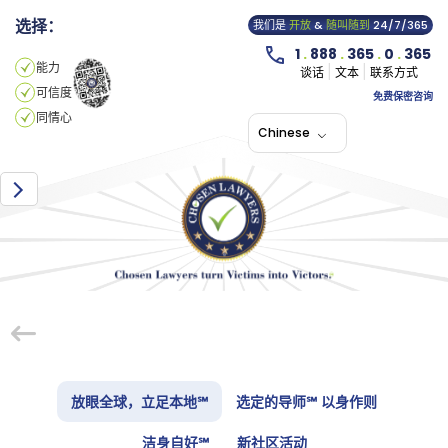
选择：
我们是
开放
&
随叫随到
24/7/365
1
.
888
.
365
.
0
.
365
能力
谈话
文本
联系方式
可信度
免费保密咨询
同情心
Chinese
放眼全球，立足本地℠
选定的导师℠ 以身作则
洁身自好℠
新社区活动