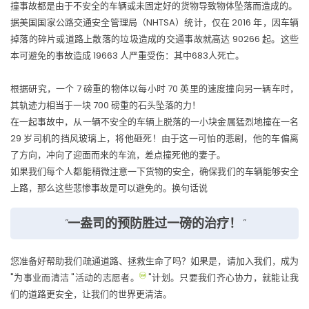
撞事故都是由于不安全的车辆或未固定好的货物导致物体坠落而造成的。
据美国国家公路交通安全管理局（NHTSA）统计，仅在 2016 年，因车辆
掉落的碎片或道路上散落的垃圾造成的交通事故就高达 90266 起。这些
本可避免的事故造成 19663 人严重受伤：其中683人死亡。
根据研究，一个 7 磅重的物体以每小时 70 英里的速度撞向另一辆车时，
其轨迹力相当于一块 700 磅重的石头坠落的力！
在一起事故中，从一辆不安全的车辆上脱落的一小块金属猛烈地撞在一名
29 岁司机的挡风玻璃上，将他砸死！由于这一可怕的悲剧，他的车偏离
了方向，冲向了迎面而来的车流，差点撞死他的妻子。
如果我们每个人都能稍微注意一下货物的安全，确保我们的车辆能够安全
上路，那么这些悲惨事故是可以避免的。换句话说
"一盎司的预防胜过一磅的治疗！"
您准备好帮助我们疏通道路、拯救生命了吗？如果是，请加入我们，成为
"为事业而清洁 "活动的志愿者。
"计划。只要我们齐心协力，就能让我
们的道路更安全，让我们的世界更清洁。