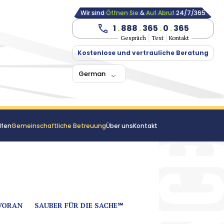
Wir sind
Öffnen Sie
&
Auf Abruf
24/7/365
1
.
888
.
365
.
0
.
365
Gespräch
Text
Kontakt
Kostenlose und vertrauliche Beratung
German
lfen
Gemeinschaftliche Betreuung
Über uns
Kontakt
VORAN
SAUBER FÜR DIE SACHE℠