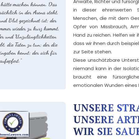
Anwälte, Richter und fürsorg
r hätte machen können. Das
in dieser ehrenwerten 
ächlich in der Arena steht,
Menschen, die mit dem Gese
nd Blut gezeichnet ist; der
Opfer von Missbrauch, Arm
r immer wieder zu kurz kommt,
Hand zu reichen. Helfen wir 
ler und Unzulänglichkeiten
dass wir ihnen durch beispie
bt, die Taten zu tun; der die
zur Seite stehen.
ingaben kennt; der sich für
Diese unschätzbare Unterst
aufopfert."
niemand kann in der Isolati
braucht eine fürsorgli
emotionalen Wunden eines M
UNSERE STR
UNSERE ART
WIR SIE SA