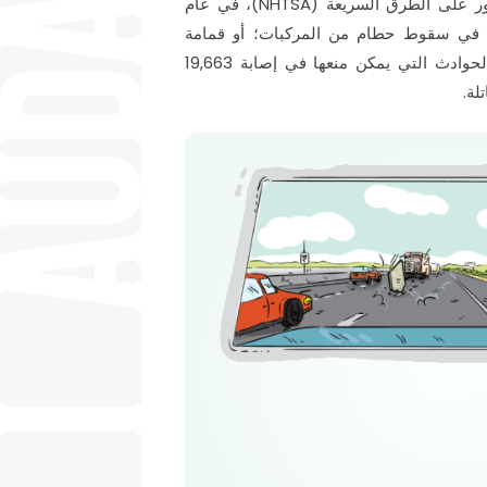
وفقًا للإدارة الوطنية لسلامة المرور على الطرق السريعة (NHTSA)، في عام
ه، تسبب 90,266 حادثًا في سقوط حطام من المركبات؛ أو قمامة
مبعثرة على طرقنا. تسببت هذه الحوادث التي يمكن منعها في إصابة 19,663