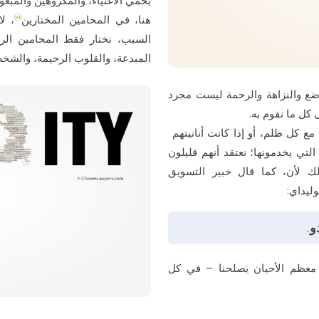
يحمي الأغنياء، والمكروهين والمبغ
هنا، في المحامين المختارين
، لا
السبب، نختار فقط المحامين الرو
المبدعة، والقلوب الرحيمة، والشخ
ضع والنزاهة والرحمة ليست مجرد
ى كل ما نقوم به.
 كل ظلم، أو إذا كانت أنانيتهم ​​
التي يخدمونها؛ نعتقد أنهم قليلون
ك لأن، كما قال خبير التسويق
ليداي:
و.
في معظم الأحيان يصلحنا – في كل