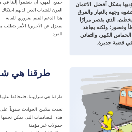
جميع المهن، أن ينضموا إلينا في هذ
ديها بشكل أفضل. الائتمان
العون للشباب الذين لديهم احتكاك با
شوه وجهه بالغبار والعرق
هذا الدعم القيم ضروري للغاية - لأ
يخطئ، الذي يقصر مرارًا
بمعزل عن الآخرين! الأمر يتطلب مجت
خطأ وقصور؛ ولكنه يجاهد
للفرد.
الحماس الكبير، والتفاني
في قضية جديرة.
طرقنا هي شراي
طرقنا هي شراييننا، فلنحافظ عليها
تحدث ملايين الحوادث سنوياً على
هذه التصادمات التي يمكن تجنبها
حمولات غير مؤمنة.