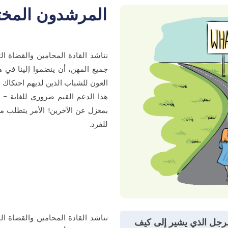
المرشدون المختا
نناشد القادة المحامين والقضاة ا
جميع المهن، أن ينضموا إلينا في هذ
العون للشباب الذين لديهم احتكاك با
هذا الدعم القيم ضروري للغاية - لأ
بمعزل عن الآخرين! الأمر يتطلب مجت
للفرد.
نناشد القادة المحامين والقضاة ا
رجل الذي يشير إلى كيف