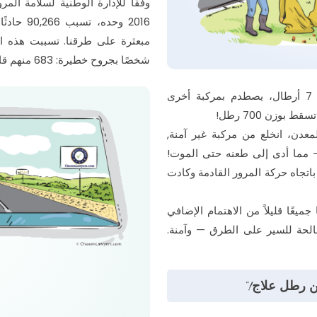
2016 وحد
شخصًا بجروح خطيرة: 683 منهم قاتلة.
وفقًا للأبحاث، فإن قوة المسار لجسم يزن 7 أرطال، يصطدم بمركبة أخرى
دن، انخلع من مركبة غير آمنة,
سائق يبلغ من العمر 29 عامًا - مما أدى إلى طعنه حتى الموت!
اتجاه حركة المرور القادمة وكادت
ميعًا قليلاً من الاهتمام الإضافي
صالحة للسير على الطرق — وآمنة.
ن رطل علاج!"