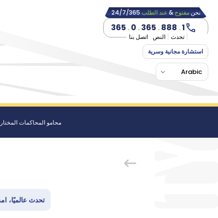
نحن
مفتوح
&
عند الطلب
24/7/365
365
.
0
.
365
.
888
.
1
تحدث
النص
اتصل بنا
استشارة مجانية وسرية
Arabic
محامو المحاكمات المختار
تحدث عالميًا، امش