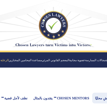
ة
مجالات الممارسة
عضوية مجانية
المعجم القانوني المرئي
مساعدة المحامين المختارين
الرعاية 
ِ محليًا
CHOSEN MENTORS℠ يقتدون بالمثال
نظف لأجل قضية℠