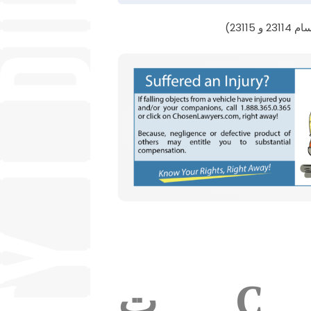
23115)
C
ت