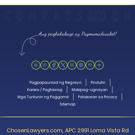
C
O
M
P
A
S
S
AKO
O
N
Ang pagbabahagi ay Pagmamalasakit!
Pagpapaunlad ng Negosyo
Pindutin
Karera / Pagtawag
Makipag-ugnayan
Mga Tuntunin ng Paggamit
Patakaran sa Privacy
Sitemap
ChosenLawyers.com, APC 2991 Loma Vista Rd