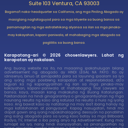
Suite 103 Ventura, CA 93003
Bagama't naka-headquarter sa California, ang mga Piniling Abogado ay
masiglang nagtataguyod para sa mga kliyente sa buong bansa sa
pamamagitan ng mga estratehikong alyansa sa ilan sa mga pinaka-
may kakayahan, kapani-paniwala, at mahabaging mga abogado sa
paglilitis sa buong bansa.
Karapatang-ari © 2026 chosenlawyers. Lahat ng
karapatan ay nakalaan.
Ang buong website na ito, na maaaring ipakahulugan bilang
advertisement ng abogado ay HINDI LEGAL NA PAYO. Ito ay
idinisenyo, binuo at ipinapakita para sa layuning ipaalam sa iyo
ang iyong mga posibleng karapatan at responsibilidad, at/o
bigyan ka ng kapangyarihan ng ilan sa mga pinaka-may
kakayahan, kapani-paniwala at mahabaging Trial Lawyers sa
bansa; kaya, maaari kang makakuha ng Buong Katarungan.
Pakitandaan na hindi ginagarantiya o ginagarantiyahan ng mga
naunang resulta ng kaso ang katulad na resulta o hula ng iyong
kaso. Ang bawat kaso ay natatangi na may iba't ibang hanay ng
mga katotohanan at pangyayari. Kapag nasugatan, hindi mo
dapat gawin ang iyong napakahalagang desisyon na panatilihin
ang isang abogado para sa iyong kaso batay sa mga Billboard,
Radyo, TV, Internet o iba pang anyo ng Advertisement. Kung may
lumapit sa iyo, nang hindi inanyayahan, sa pinangyarihan ng