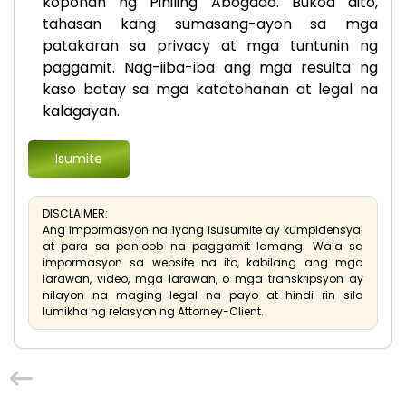
koponan ng Piniling Abogado. Bukod dito,
tahasan kang sumasang-ayon sa mga
patakaran sa privacy at mga tuntunin ng
paggamit. Nag-iiba-iba ang mga resulta ng
kaso batay sa mga katotohanan at legal na
kalagayan.
DISCLAIMER:
Ang impormasyon na iyong isusumite ay kumpidensyal
at para sa panloob na paggamit lamang. Wala sa
impormasyon sa website na ito, kabilang ang mga
larawan, video, mga larawan, o mga transkripsyon ay
nilayon na maging legal na payo at hindi rin sila
lumikha ng relasyon ng Attorney-Client.