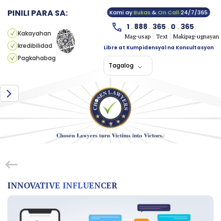
PINILI PARA SA:
Kami ay
Bukas
&
On Call
24/7/365
1
.
888
.
365
.
0
.
365
Kakayahan
Mag-usap
Text
Makipag-ugnayan
kredibilidad
Libre at Kumpidensyal na Konsultasyon
Pagkahabag
Tagalog
INNOVATIVE INFLUENCER