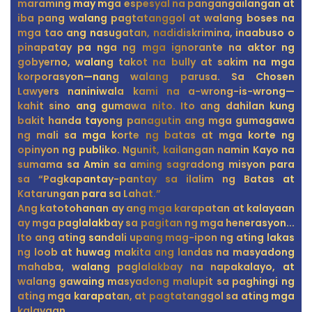
maraming may mga espesyal na pangangailangan at
iba pang walang pagtatanggol at walang boses na
mga tao ang nasugatan, nadidiskrimina, inaabuso o
pinapatay pa nga ng mga ignorante na aktor ng
gobyerno, walang takot na bully at sakim na mga
korporasyon—nang walang parusa. Sa Chosen
Lawyers naniniwala kami na a-wrong-is-wrong—
kahit sino ang gumawa nito. Ito ang dahilan kung
bakit handa tayong panagutin ang mga gumagawa
ng mali sa mga korte ng batas at mga korte ng
opinyon ng publiko. Ngunit, kailangan namin Kayo na
sumama sa Amin sa aming sagradong misyon para
sa “Pagkapantay-pantay sa ilalim ng Batas at
Katarungan para sa Lahat.”
Ang katotohanan ay ang mga karapatan at kalayaan
ay mga paglalakbay sa pagitan ng mga henerasyon...
Ito ang ating sandali upang mag-ipon ng ating lakas
ng loob at huwag makita ang landas na masyadong
mahaba, walang paglalakbay na napakalayo, at
walang gawaing masyadong malupit sa paghingi ng
ating mga karapatan, at pagtatanggol sa ating mga
kalayaan.