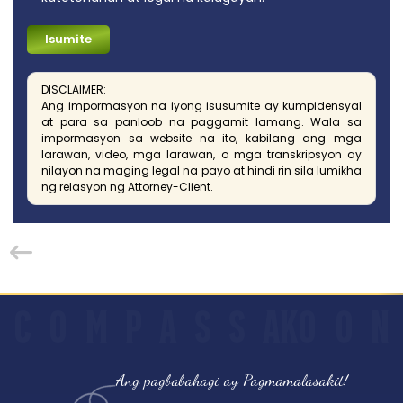
DISCLAIMER:
Ang impormasyon na iyong isusumite ay kumpidensyal
at para sa panloob na paggamit lamang. Wala sa
impormasyon sa website na ito, kabilang ang mga
larawan, video, mga larawan, o mga transkripsyon ay
nilayon na maging legal na payo at hindi rin sila lumikha
ng relasyon ng Attorney-Client.
C
O
M
P
A
S
S
AKO
O
N
Ang pagbabahagi ay Pagmamalasakit!