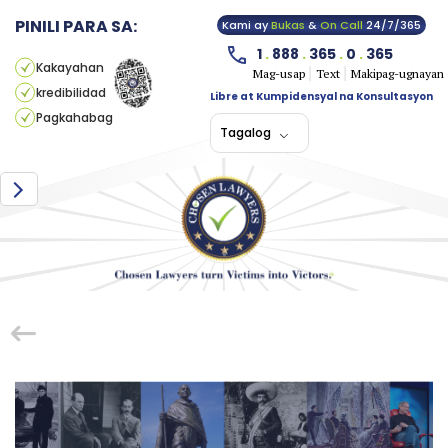
PINILI PARA SA:
Kami ay
Bukas
&
On Call
24/7/365
1
.
888
.
365
.
0
.
365
Kakayahan
Mag-usap
Text
Makipag-ugnayan
kredibilidad
Libre at Kumpidensyal na Konsultasyon
Pagkahabag
Tagalog