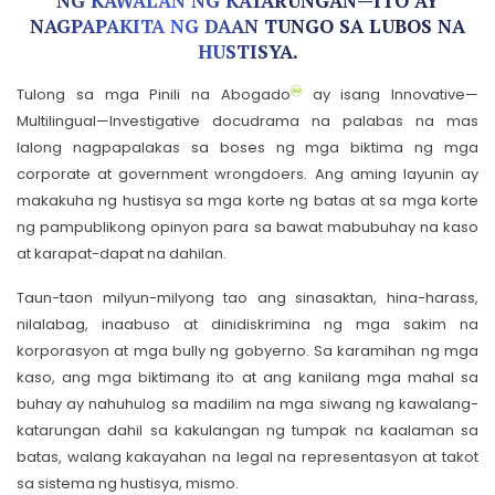
NG KAWALAN NG KATARUNGAN—ITO AY
NAGPAPAKITA NG DAAN TUNGO SA LUBOS NA
HUSTISYA.
Tulong sa mga Pinili na Abogado
ay isang Innovative—
Multilingual—Investigative docudrama na palabas na mas
lalong nagpapalakas sa boses ng mga biktima ng mga
corporate at government wrongdoers. Ang aming layunin ay
makakuha ng hustisya sa mga korte ng batas at sa mga korte
ng pampublikong opinyon para sa bawat mabubuhay na kaso
at karapat-dapat na dahilan.
Taun-taon milyun-milyong tao ang sinasaktan, hina-harass,
nilalabag, inaabuso at dinidiskrimina ng mga sakim na
korporasyon at mga bully ng gobyerno. Sa karamihan ng mga
kaso, ang mga biktimang ito at ang kanilang mga mahal sa
buhay ay nahuhulog sa madilim na mga siwang ng kawalang-
katarungan dahil sa kakulangan ng tumpak na kaalaman sa
batas, walang kakayahan na legal na representasyon at takot
sa sistema ng hustisya, mismo.