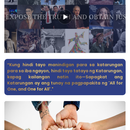
“Kung hindi tayo manindigan para sa katarungan
para sa iba ngayon, hindi tayo tatayo ng Katarungan,
kapag kailangan natin ito—Sapagkat ang
Katarungan ay ang tunay na pagpapakita ng 'All for
One, and One for All'."