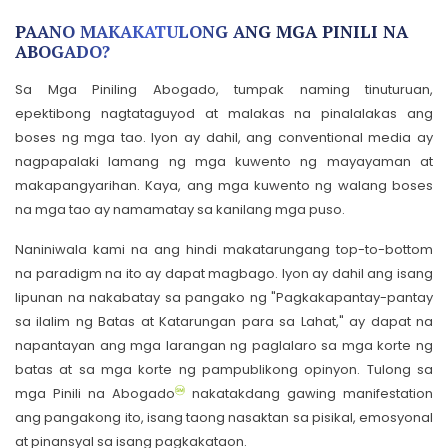
PAANO MAKAKATULONG ANG MGA PINILI NA
ABOGADO?
Sa Mga Piniling Abogado, tumpak naming tinuturuan,
epektibong nagtataguyod at malakas na pinalalakas ang
boses ng mga tao. Iyon ay dahil, ang conventional media ay
nagpapalaki lamang ng mga kuwento ng mayayaman at
makapangyarihan. Kaya, ang mga kuwento ng walang boses
na mga tao ay namamatay sa kanilang mga puso.
Naniniwala kami na ang hindi makatarungang top-to-bottom
na paradigm na ito ay dapat magbago. Iyon ay dahil ang isang
lipunan na nakabatay sa pangako ng "Pagkakapantay-pantay
sa ilalim ng Batas at Katarungan para sa Lahat," ay dapat na
napantayan ang mga larangan ng paglalaro sa mga korte ng
batas at sa mga korte ng pampublikong opinyon. Tulong sa
mga Pinili na Abogado
nakatakdang gawing manifestation
ang pangakong ito, isang taong nasaktan sa pisikal, emosyonal
at pinansyal sa isang pagkakataon.