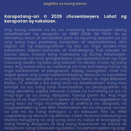
paglilitis sa buong bansa.
Karapatang-ari © 2026 chosenlawyers. Lahat ng
karapatan ay nakalaan.
Ang buong website na ito, na maaaring ipakahulugan bilang
advertisement ng abogado ay HINDI LEGAL NA PAYO. Ito ay
idinisenyo, binuo at ipinapakita para sa layuning ipaalam sa iyo
ang iyong mga posibleng karapatan at responsibilidad, at/o
bigyan ka ng kapangyarihan ng ilan sa mga pinaka-may
kakayahan, kapani-paniwala at mahabaging Trial Lawyers sa
bansa; kaya, maaari kang makakuha ng Buong Katarungan.
Pakitandaan na hindi ginagarantiya o ginagarantiyahan ng mga
naunang resulta ng kaso ang katulad na resulta o hula ng iyong
kaso. Ang bawat kaso ay natatangi na may iba't ibang hanay ng
mga katotohanan at pangyayari. Kapag nasugatan, hindi mo
dapat gawin ang iyong napakahalagang desisyon na panatilihin
ang isang abogado para sa iyong kaso batay sa mga Billboard,
Radyo, TV, Internet o iba pang anyo ng Advertisement. Kung may
lumapit sa iyo, nang hindi inanyayahan, sa pinangyarihan ng
iyong aksidente, ospital, tahanan o kalye na humihiling sa iyo na
mag-sign up sa isang abogado, huwag gawin ito. Ang mga
taong ito ay mga Criminal Cappers at Runners, na nagbebenta ng
iyong kaso sa mga incompetent at unethical na abogado, na
nagpapatakbo ng Law-Mills. Pakitandaan din na ang pag-access
sa site na ito nang bahagya o sa kabuuan nito ay HINDI
nagtatatag ng relasyon ng Attorney-Client. Hindi ka maituturing na
kliyente hanggang sa ang iyong kaso ay nasuri at tinanggap ng
isang Piniling Abogado, at ang isang kasunduan sa bayad ay
nilagdaan nang nakasulat ng pareho. Sa pamamagitan ng pag-