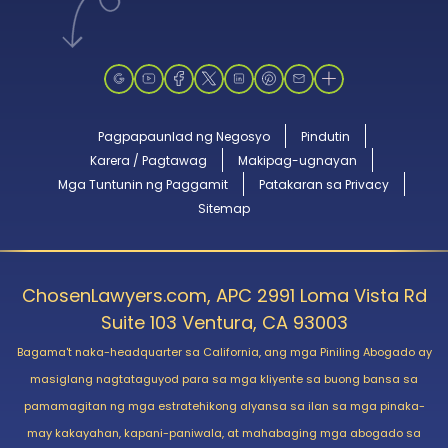
Pagpapaunlad ng Negosyo
Pindutin
Karera / Pagtawag
Makipag-ugnayan
Mga Tuntunin ng Paggamit
Patakaran sa Privacy
Sitemap
ChosenLawyers.com, APC 2991 Loma Vista Rd
Suite 103 Ventura, CA 93003
Bagama't naka-headquarter sa California, ang mga Piniling Abogado ay
masiglang nagtataguyod para sa mga kliyente sa buong bansa sa
pamamagitan ng mga estratehikong alyansa sa ilan sa mga pinaka-
may kakayahan, kapani-paniwala, at mahabaging mga abogado sa