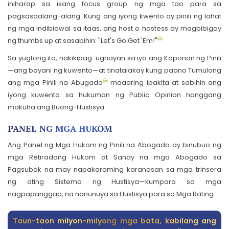
iniharap sa isang focus group ng mga tao para sa
pagsasaalang-alang. Kung ang iyong kwento ay pinili ng lahat
ng mga indibidwal sa itaas, ang host o hostess ay magbibigay
ng thumbs up at sasabihin: "Let's Go Get 'Em!"
Sa yugtong ito, nakikipag-ugnayan sa iyo ang Koponan ng Pinili
—ang bayani ng kuwento—at tinatalakay kung paano Tumulong
ang mga Pinili na Abugado
maaaring ipakita at sabihin ang
iyong kuwento sa hukuman ng Public Opinion hanggang
makuha ang Buong-Hustisya.
PANEL NG MGA HUKOM
Ang Panel ng Mga Hukom ng Pinili na Abogado ay binubuo ng
mga Retiradong Hukom at Sanay na mga Abogado sa
Pagsubok na may napakaraming karanasan sa mga trinsera
ng ating Sistema ng Hustisya—kumpara sa mga
nagpapanggap, na nanunuya sa Hustisya para sa Mga Rating.
Taun-taon milyon-milyong mga bata, kabilang ang