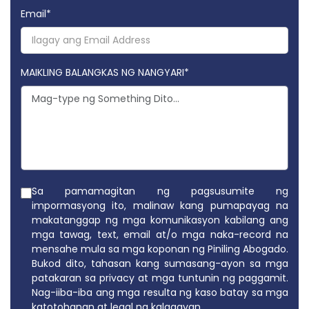
Email
*
MAIKLING BALANGKAS NG NANGYARI*
Sa pamamagitan ng pagsusumite ng
impormasyong ito, malinaw kang pumapayag na
makatanggap ng mga komunikasyon kabilang ang
mga tawag, text, email at/o mga naka-record na
mensahe mula sa mga koponan ng Piniling Abogado.
Bukod dito, tahasan kang sumasang-ayon sa mga
patakaran sa privacy at mga tuntunin ng paggamit.
Nag-iiba-iba ang mga resulta ng kaso batay sa mga
katotohanan at legal na kalagayan.