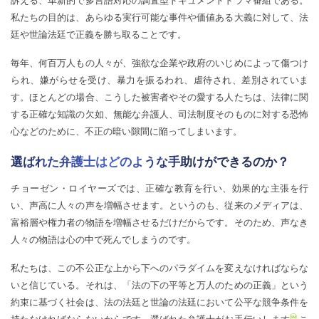
訴える、革新的で多言語対応の調査型ドキュメントドラマ番組である。
私たちの目的は、あらゆる実行可能な事件や価値ある大義に対して、法
廷や世論法廷で正義を勝ち取ることです。
毎年、何百万人もの人々が、強欲な企業や政府のいじめによって傷つけ
られ、嫌がらせを受け、暴力を振るわれ、虐待され、差別されていま
す。ほとんどの場合、こうした被害者やその愛する人たちは、法律に関
する正確な知識の欠如、無能な弁護人、司法制度そのものに対する恐怖
心などのために、不正の暗い隙間に陥ってしまいます。
選ばれた弁護士はどのような手助けができるのか？
チョーゼン・ロイヤーズでは、正確な教育を行い、効果的な主張を行
い、声高に人々の声を増幅させます。というのも、従来のメディアは、
富裕層や権力者の物語を増幅させるだけだからです。そのため、声なき
人々の物語は心の中で死んでしまうのです。
私たちは、この不公正な上から下へのパラダイムを変えなければならな
いと信じている。それは、「法の下の平等と万人のための正義」という
約束に基づく社会は、法の法廷と世論の法廷において公平な競争条件を