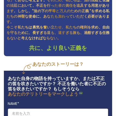
ち」であると考えます。そのため、私たちは、法の法廷と世論
の法廷において、不正を行った者の責任を追及する用意があり
ます。しかし、"法の下の平等と万人のための正義 "を求める私
たちの神聖な使命に、あなたも加わっていただく必要がありま
す。
今こそ私たちは勇気を奮い立たせ、私たちの権利を求め、自由
を守るために、長すぎる道も、遠すぎる旅も、過酷すぎる任務
もないと考えなければならない。
共に、より良い正義を
あなたのストーリーは？
あなた自身の物語を持っていますか、または不正
の笛を吹きたいですか？ 不正を働いた者に不正の
笛を吹きたいですか？ もしそうなら
あなたのテリトリーをマークしよう
NAME
*