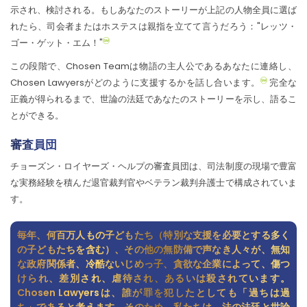
示され、検討される。もしあなたのストーリーが上記の人物全員に選ば
れたら、司会者またはホステスは親指を立てて言うだろう："レッツ・
ゴー・ゲット・エム！"
この段階で、Chosen Teamは物語の主人公であるあなたに連絡し、
Chosen Lawyersがどのように支援するかを話し合います。
完全な
正義が得られるまで、世論の法廷であなたのストーリーを示し、語るこ
とができる。
審査員団
チョーズン・ロイヤーズ・ヘルプの審査員団は、司法制度の現場で豊富
な実務経験を積んだ退官裁判官やベテラン裁判弁護士で構成されていま
す。
毎年、何百万人もの子どもたち（特別な支援を必要とする多く
の子どもたちを含む）、その他の無防備で声なき人々が、無知
な政府関係者、冷酷ないじめっ子、貪欲な企業によって、傷つ
けられ、差別され、虐待され、あるいは殺されています。
Chosen Lawyersは、誰が罪を犯したとしても「過ちは過