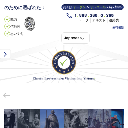
のために選ばれた：
我々は
オープン
&
オンコール
24/7/365
1
.
888
.
365
.
0
.
365
能力
トーク
テキスト
連絡先
信頼性
無料相談
思いやり
Japanese