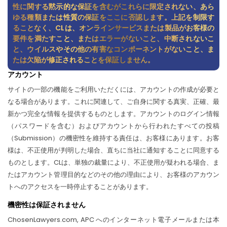
性に関する黙示的な保証を含むがこれらに限定されない、あら
ゆる種類または性質の保証をここに否認します。上記を制限す
ることなく、CLは、オンラインサービスまたは製品がお客様の
要件を満たすこと、またはエラーがないこと、中断されないこ
と、ウイルスやその他の有害なコンポーネントがないこと、ま
たは欠陥が修正されることを保証しません。
アカウント
サイトの一部の機能をご利用いただくには、アカウントの作成が必要と
なる場合があります。これに関連して、ご自身に関する真実、正確、最
新かつ完全な情報を提供するものとします。アカウントのログイン情報
（パスワードを含む）およびアカウントから行われたすべての投稿
（Submission）の機密性を維持する責任は、お客様にあります。お客
様は、不正使用が判明した場合、直ちに当社に通知することに同意する
ものとします。CLは、単独の裁量により、不正使用が疑われる場合、ま
たはアカウント管理目的などのその他の理由により、お客様のアカウン
トへのアクセスを一時停止することがあります。
機密性は保証されません
ChosenLawyers.com, APC へのインターネット電子メールまたは本