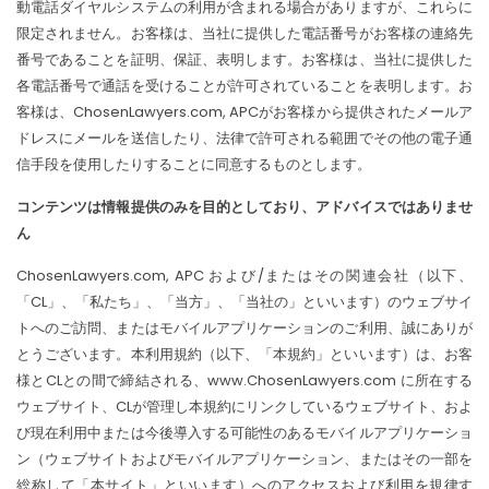
動電話ダイヤルシステムの利用が含まれる場合がありますが、これらに
限定されません。お客様は、当社に提供した電話番号がお​​客様の連絡先
番号であることを証明、保証、表明します。お客様は、当社に提供した
各電話番号で通話を受けることが許可されていることを表明します。お
客様は、ChosenLawyers.com, APCがお​​客様から提供されたメールア
ドレスにメールを送信したり、法律で許可される範囲でその他の電子通
信手段を使用したりすることに同意するものとします。
コンテンツは情報提供のみを目的としており、アドバイスではありませ
ん
ChosenLawyers.com, APC および/またはその関連会社（以下、
「CL」、「私たち」、「当方」、「当社の」といいます）のウェブサイ
トへのご訪問、またはモバイルアプリケーションのご利用、誠にありが
とうございます。本利用規約（以下、「本規約」といいます）は、お客
様とCLとの間で締結される、www.ChosenLawyers.com に所在する
ウェブサイト、CLが管理し本規約にリンクしているウェブサイト、およ
び現在利用中または今後導入する可能性のあるモバイルアプリケーショ
ン（ウェブサイトおよびモバイルアプリケーション、またはその一部を
総称して「本サイト」といいます）へのアクセスおよび利用を規律す