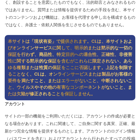
く、創設することを意図したものでもなく、法的助言とみなされるもの
ではありません。質問または情報を提供するための手段を含む、本サイ
トのコンテンツおよび機能は、お客様を代理する申し出を構成するもの
ではなく、弁護士・依頼人関係を生じさせるものでもありません。
本サイトは「現状有姿」で提供されます。CLは、本サイトおよ
びオンラインサービスに関して、明示的または黙示的な一切の
保証を行わず、商品性、特定目的への適合性、正確性、非侵害
性に関する黙示的な保証を含むがこれらに限定されない、あら
ゆる種類または性質の保証をここに否認します。上記を制限す
ることなく、CLは、オンラインサービスまたは製品がお客様の
要件を満たすこと、またはエラーがないこと、中断されないこ
と、ウイルスやその他の有害なコンポーネントがないこと、ま
たは欠陥が修正されることを保証しません。
アカウント
サイトの一部の機能をご利用いただくには、アカウントの作成が必要と
なる場合があります。これに関連して、ご自身に関する真実、正確、最
新かつ完全な情報を提供するものとします。アカウントのログイン情報
（パスワードを含む）およびアカウントから行われたすべての投稿