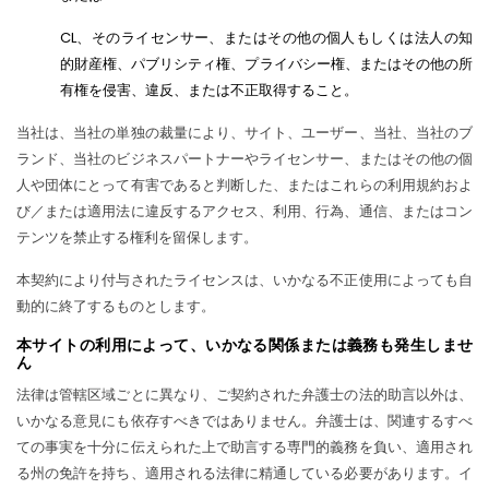
CL、そのライセンサー、またはその他の個人もしくは法人の知
的財産権、パブリシティ権、プライバシー権、またはその他の所
有権を侵害、違反、または不正取得すること。
当社は、当社の単独の裁量により、サイト、ユーザー、当社、当社のブ
ランド、当社のビジネスパートナーやライセンサー、またはその他の個
人や団体にとって有害であると判断した、またはこれらの利用規約およ
び／または適用法に違反するアクセス、利用、行為、通信、またはコン
テンツを禁止する権利を留保します。
本契約により付与されたライセンスは、いかなる不正使用によっても自
動的に終了するものとします。
本サイトの利用によって、いかなる関係または義務も発生しませ
ん
法律は管轄区域ごとに異なり、ご契約された弁護士の法的助言以外は、
いかなる意見にも依存すべきではありません。弁護士は、関連するすべ
ての事実を十分に伝えられた上で助言する専門的義務を負い、適用され
る州の免許を持ち、適用される法律に精通している必要があります。イ