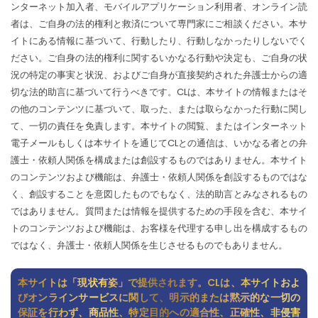
ンターネット加入者、モバイルアプリケーション利用者、オンライン読
者は、ご自身の法的権利と救済について専門家にご相談ください。本サ
イトにある情報に基づいて、行動したり、行動しなかったりしないでく
ださい。ご自身の法的権利に関するいかなる行動や決定も、ご自身の状
況の特定の事実と状況、およびご自身が直接契約された弁護士からの適
切な法的助言に基づいて行うべきです。CLは、本サイトの情報またはそ
の他のコンテンツに基づいて、取った、または取らなかった行動に関し
て、一切の責任を免責します。本サイトの閲覧、またはインターネット
電子メールもしくは本サイトを通じてCLとの通信は、いかなる者との弁
護士・依頼人関係を構成または創設するものではありません。本サイト
のコンテンツおよび機能は、弁護士・依頼人関係を創設するものではな
く、創設することを意図したものでもなく、法的助言とみなされるもの
ではありません。質問または情報を提供するための手段を含む、本サイ
トのコンテンツおよび機能は、お客様を代理する申し出を構成するもの
ではなく、弁護士・依頼人関係を生じさせるものでもありません。
本サイトは「現状有姿」で提供されます。CLは、本サイトおよ
びオンラインサービスに関して、明示的または黙示的な一切の
保証を行わず、商品性、特定目的への適合性、正確性、非侵害