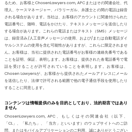
るため、お客様とChosenLawyers.com, APCまたはその関連会社、代
理人、ケースマネージャー、パラリーガル、弁護士との間の電話は録音
される場合があります。当社は、お客様のアカウントに関連付けられた
電話番号に、随時、電話をかけたり、テキストメッセージを送信したり
する場合があります。これらの電話またはテキスト（SMS）メッセージ
は、録音済み/人工音声メッセージの使用、および/または自動電話ダイ
ヤルシステムの使用を含む可能性がありますが、これらに限定されませ
ん。お客様は、当社に提供された電話番号がお客様の連絡先番号である
ことを証明、保証、表明します。お客様は、提供された各電話番号で電
話を受けることが許可されていることを表明します。お客様は、
Chosen Lawyersが、お客様から提供されたメールアドレスにメール
を送信したり、法律で許可される範囲で他の電子通信手段を使用したり
することに同意します。
コンテンツは情報提供のみを目的としており、法的助言ではあり
ません
ChosenLawyers.com, APC、もしくはその関連会社（以下、
「CL」、「私たち」、「当方」といいます）のウェブサイトへのご訪
問、またはモバイルアプリケーションのご利用、誠にありがとうござい