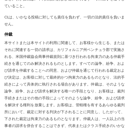
ていること。
CLは、いかなる投稿に対しても責任を負わず、一切の法的責任を負いま
せん。
仲裁
本サイトまたは本サイトの利用に関連して、お客様から生じる、または
それに関連する一切の請求は、カリフォルニア州ベンチュラ郡で実施さ
れる、米国仲裁協会商事仲裁規則に基づき行われる拘束力のある仲裁手
続きを通じてのみ解決されるものとします。すべての論争、紛争、およ
び請求を仲裁することへの同意、および仲裁を通じて行われる裁定およ
び決定は、お客様に対して最終的かつ拘束力のあるものとなり、法的手
続きによって具体的に執行される場合があります。仲裁は、そのような
論争、紛争、および請求を解決する唯一の手段となり、お客様は、裁判
手続きまたはその他の手段によってそのような論争、紛争、および請求
を解決する権利を放棄します。お客様は、管轄権を有するあらゆる裁判
所において、裁定に対する判決が下されることに同意し、したがって、
下された裁定は拘束力のあるものとなります。仲裁人は、一人以上の当
事者の請求を併合することはできず、代表またはクラス手続きのいかな