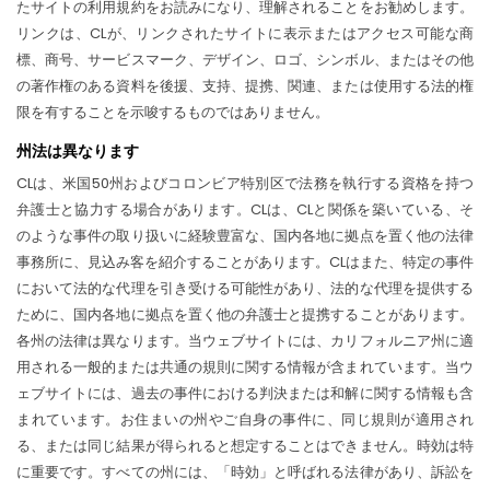
たサイトの利用規約をお読みになり、理解されることをお勧めします。
リンクは、CLが、リンクされたサイトに表示またはアクセス可能な商
標、商号、サービスマーク、デザイン、ロゴ、シンボル、またはその他
の著作権のある資料を後援、支持、提携、関連、または使用する法的権
限を有することを示唆するものではありません。
州法は異なります
CLは、米国50州およびコロンビア特別区で法務を執行する資格を持つ
弁護士と協力する場合があります。CLは、CLと関係を築いている、そ
のような事件の取り扱いに経験豊富な、国内各地に拠点を置く他の法律
事務所に、見込み客を紹介することがあります。CLはまた、特定の事件
において法的な代理を引き受ける可能性があり、法的な代理を提供する
ために、国内各地に拠点を置く他の弁護士と提携することがあります。
各州の法律は異なります。当ウェブサイトには、カリフォルニア州に適
用される一般的または共通の規則に関する情報が含まれています。当ウ
ェブサイトには、過去の事件における判決または和解に関する情報も含
まれています。お住まいの州やご自身の事件に、同じ規則が適用され
る、または同じ結果が得られると想定することはできません。時効は特
に重要です。すべての州には、「時効」と呼ばれる法律があり、訴訟を