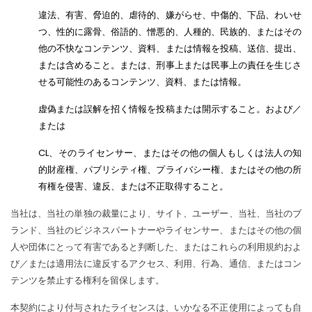
違法、有害、脅迫的、虐待的、嫌がらせ、中傷的、下品、わいせ
つ、性的に露骨、俗語的、憎悪的、人種的、民族的、またはその
他の不快なコンテンツ、資料、または情報を投稿、送信、提出、
または含めること。または、刑事上または民事上の責任を生じさ
せる可能性のあるコンテンツ、資料、または情報。
虚偽または誤解を招く情報を投稿または開示すること。および／
または
CL、そのライセンサー、またはその他の個人もしくは法人の知
的財産権、パブリシティ権、プライバシー権、またはその他の所
有権を侵害、違反、または不正取得すること。
当社は、当社の単独の裁量により、サイト、ユーザー、当社、当社のブ
ランド、当社のビジネスパートナーやライセンサー、またはその他の個
人や団体にとって有害であると判断した、またはこれらの利用規約およ
び／または適用法に違反するアクセス、利用、行為、通信、またはコン
テンツを禁止する権利を留保します。
本契約により付与されたライセンスは、いかなる不正使用によっても自