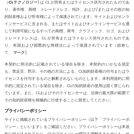
（
CLテクノロジー
) は CL が所有またはライセンス供与されたものであ
り、著作権、商標、トレードドレス、特許、および/またはその他の知
的財産権および所有権によって保護されています。サイトおよびオンラ
インサービスに含まれる、またはサイトおよびオンラインサービスを通
じて利用可能になるすべての商標、商号、グラフィック、ロゴ、および
トレードドレスは、CL が所有またはライセンス供与されたものであ
り、米国および国際的な商標法によって保護されています（総称し
て、
マーク
).
本契約に明示的に記載されている場合を除き、本契約のいかなる規定
も、禁反言、黙示、その他の方法による、CL知的財産権の付与またはラ
イセンスを付与するものと解釈されないものとします。本利用規約に明
示的に規定されている場合を除き、CLの知的財産の使用は固く禁じられ
ています。また、CLおよびそのライセンサーは、法律の最大限の範囲で
その知的財産権を積極的に行使することに留意してください。
プライバシーポリシー
サイトに掲載されているプライバシーポリシー（以下「プライバシーポ
リシー」といいます）をご確認ください。プライバシーポリシーは本規
約に組み込まれており、CLのプライバシー慣行を理解するためにも、サ