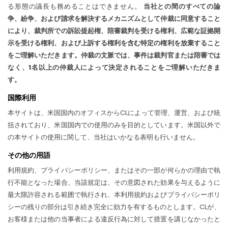
る形態の議長も務めることはできません。
当社との間のすべての論
争、紛争、および請求を解決するメカニズムとして仲裁に同意すること
により、裁判所での訴訟提起権、陪審裁判を受ける権利、広範な証拠開
示を受ける権利、および上訴する権利を含む特定の権利を放棄すること
をご理解いただきます。仲裁の文脈では、事件は裁判官または陪審では
なく、1名以上の仲裁人によって決定されることをご理解いただきま
す。
国際利用
本サイトは、米国国内のオフィスからCLによって管理、運営、および統
括されており、米国国内での使用のみを目的としています。米国以外で
の本サイトの使用に関して、当社はいかなる表明も行いません。
その他の用語
利用規約、プライバシーポリシー、またはその一部が何らかの理由で執
行不能となった場合、当該規定は、その意図された効果を与えるように
最大限許容される範囲で執行され、本利用規約およびプライバシーポリ
シーの残りの部分は引き続き完全に効力を有するものとします。CLが、
お客様または他の当事者による違反行為に対して措置を講じなかったと