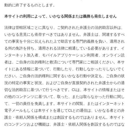
動的に終了するものとします。
本サイトの利用によって、いかなる関係または義務も発生しません
法律は管轄区域ごとに異なり、ご契約された弁護士の法的助言以外は、
いかなる意見にも依存すべきではありません。弁護士は、関連するすべ
ての事実を十分に伝えられた上で助言する専門的義務を負い、適用され
る州の免許を持ち、適用される法律に精通している必要があります。イ
ンターネット加入者、モバイルアプリケーション利用者、オンライン読
者は、ご自身の法的権利と救済について専門家にご相談ください。本サ
イトにある情報に基づいて、行動したり、行動しなかったりしないでく
ださい。ご自身の法的権利に関するいかなる行動や決定も、ご自身の状
況の特定の事実と状況、およびご自身が直接契約された弁護士からの適
切な法的助言に基づいて行うべきです。CLは、本サイトの情報またはそ
の他のコンテンツに基づいて、取った、または取らなかった行動に関し
て、一切の責任を免責します。本サイトの閲覧、またはインターネット
電子メールもしくは本サイトを通じてCLとの通信は、いかなる者との弁
護士・依頼人関係を構成または創設するものではありません。本サイト
のコンテンツおよび機能は、弁護士・依頼人関係を創設するものではな