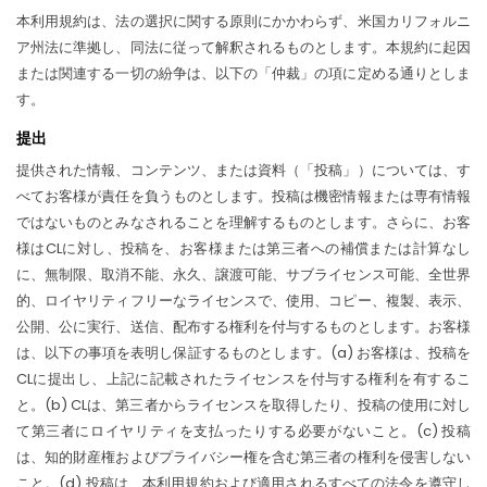
本利用規約は、法の選択に関する原則にかかわらず、米国カリフォルニ
ア州法に準拠し、同法に従って解釈されるものとします。本規約に起因
または関連する一切の紛争は、以下の「仲裁」の項に定める通りとしま
す。
提出
提供された情報、コンテンツ、または資料（「投稿」）については、す
べてお客様が責任を負うものとします。投稿は機密情報または専有情報
ではないものとみなされることを理解するものとします。さらに、お客
様はCLに対し、投稿を、お客様または第三者への補償または計算なし
に、無制限、取消不能、永久、譲渡可能、サブライセンス可能、全世界
的、ロイヤリティフリーなライセンスで、使用、コピー、複製、表示、
公開、公に実行、送信、配布する権利を付与するものとします。お客様
は、以下の事項を表明し保証するものとします。(a) お客様は、投稿を
CLに提出し、上記に記載されたライセンスを付与する権利を有するこ
と。(b) CLは、第三者からライセンスを取得したり、投稿の使用に対し
て第三者にロイヤリティを支払ったりする必要がないこと。(c) 投稿
は、知的財産権およびプライバシー権を含む第三者の権利を侵害しない
こと。(d) 投稿は、本利用規約および適用されるすべての法令を遵守し