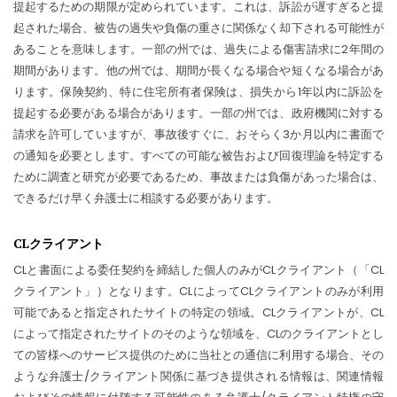
提起するための期限が定められています。これは、訴訟が遅すぎると提
起された場合、被告の過失や負傷の重さに関係なく却下される可能性が
あることを意味します。一部の州では、過失による傷害請求に2年間の
期間があります。他の州では、期間が長くなる場合や短くなる場合があ
ります。保険契約、特に住宅所有者保険は、損失から1年以内に訴訟を
提起する必要がある場合があります。一部の州では、政府機関に対する
請求を許可していますが、事故後すぐに、おそらく3か月以内に書面で
の通知を必要とします。すべての可能な被告および回復理論を特定する
ために調査と研究が必要であるため、事故または負傷があった場合は、
できるだけ早く弁護士に相談する必要があります。
CLクライアント
CLと書面による委任契約を締結した個人のみがCLクライアント（「CL
クライアント」）となります。CLによってCLクライアントのみが利用
可能であると指定されたサイトの特定の領域。CLクライアントが、CL
によって指定されたサイトのそのような領域を、CLのクライアントとし
ての皆様へのサービス提供のために当社との通信に利用する場合、その
ような弁護士/クライアント関係に基づき提供される情報は、関連情報