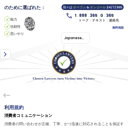
のために選ばれた：
我々は
オープン
&
オンコール
24/7/365
1
.
888
.
365
.
0
.
365
能力
トーク
テキスト
連絡先
信頼性
無料相談
思いやり
Japanese
利用規約
消費者コミュニケーション
消費者の問い合わせが正確、丁寧、かつ迅速に対応されることを保証す