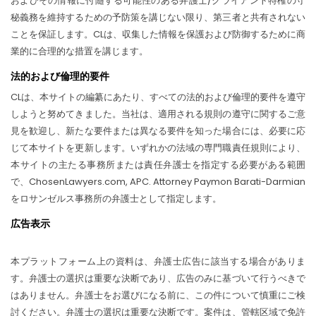
およびその情報に付随する可能性のある弁護士/クライアント特権の守
秘義務を維持するための予防策を講じない限り、第三者と共有されない
ことを保証します。CLは、収集した情報を保護および防御するために商
業的に合理的な措置を講じます。
法的および倫理的要件
CLは、本サイトの編纂にあたり、すべての法的および倫理的要件を遵守
しようと努めてきました。当社は、適用される規則の遵守に関するご意
見を歓迎し、新たな要件または異なる要件を知った場合には、必要に応
じて本サイトを更新します。いずれかの法域の専門職責任規則により、
本サイトの主たる事務所または責任弁護士を指定する必要がある範囲
で、ChosenLawyers.com, APC. Attorney Paymon Barati-Darmian
をロサンゼルス事務所の弁護士として指定します。
広告表示
本プラットフォーム上の資料は、弁護士広告に該当する場合がありま
す。弁護士の選択は重要な決断であり、広告のみに基づいて行うべきで
はありません。弁護士をお選びになる前に、この件について慎重にご検
討ください。弁護士の選択は重要な決断です。案件は、管轄区域で免許