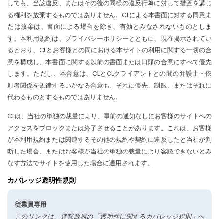
しても、当該違反、またはその後の同様の違反行為に対して措置を講じ
る権利を放棄するものではありません。CLによる本書面に対する同意ま
たは放棄は、書面による場合を除き、有効とみなされないものとしま
す。本利用規約は、プライバシーポリシーとともに、現在掲示されてい
るとおり、CLとお客様との間における本サイトの利用に関する一切の合
意を構成し、本書面に関する以前の書面または口頭の合意にすべて優先
します。ただし、本合意は、CLとCLクライアントとの間の弁護士・依
頼者関係を規律するいかなる合意も、それに優先、制限、またはそれに
代わるものとするものではありません。
CLは、当社の単独の裁量により、事前の通知なしにお客様のサイトへの
アクセスをブロックまたは終了させることがあります。これは、お客様
が本利用規約または関連するその他の規約や契約に違反したと当社が判
断した場合、またはお客様が当社の単独の裁量により容認できないとみ
なす方法でサイトを使用した場合に適用されます。
カバレッジ透明性規則
従業員専用
このリンクは、連邦政府の「透明性に関するカバレッジ規則」へ