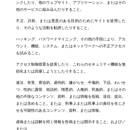
ンクしたり、他のウェブサイト、アプリケーション、またはその
他のサービスに組み込んだりすること。
不正、詐欺、または悪意のある目的のためにサイトを使用した
り、そのような活動を勧誘したりすること。
ハッキング、パスワードマイニング、その他の手段により、アカ
ウント、機能、システム、またはネットワークへの不正アクセス
を試みること。
アクセス制御措置を妨害したり、これらのセキュリティ機能を無
効化または回避しようとしたりすること。
違法、有害、脅迫的、虐待的、嫌がらせ、中傷的、下品、わいせ
つ、性的に露骨、俗語的、憎悪的、人種的、民族的、またはその
他の不快なコンテンツ、資料、または情報を投稿、送信、提出、
または含めること。または、刑事上または民事上の責任を生じさ
せる可能性のあるコンテンツ、資料、または情報。
虚偽または誤解を招く情報を投稿または開示すること。および／
または