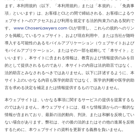
ます。本利用規約（以下、「本利用規約」または「本規約」、「免責事
項」といいます）は、お客様とCLとの間で締結される、お客様によるウ
ェブサイトへのアクセスおよび利用を規定する法的拘束力のある契約で
す。
www.ChosenLawyers.com
CLが管理し、これらの規約へのリン
クを掲載しているウェブサイト、および現在利用中、または当社が随時
導入する可能性のあるモバイルアプリケーション（ウェブサイトおよび
モバイルアプリケーション、またはその一部を総称して「本サイト」と
いいます）。本サイトに含まれる情報は、教育および情報提供のみを目
的として提供されるものであり、本サイトの内容は法的助言ではなく、
法的助言とみなされるべきではありません。以下に詳述するように、本
サイト上のいかなる内容も医学的助言ではなく、医学的判断や医学的助
言を求める決定を補足または情報提供するものではありません。
本ウェブサイトは、いかなる事項に関するサービスの提供を提案するも
のではありません。本ウェブサイトには、様々な情報源からの一般的な
情報が含まれており、最新の法的動向、判決、または和解を反映してい
ない場合があります。弊社は、その後の法的またはその他の進展を反映
するために、本ウェブサイトの資料を更新する義務を負いません。