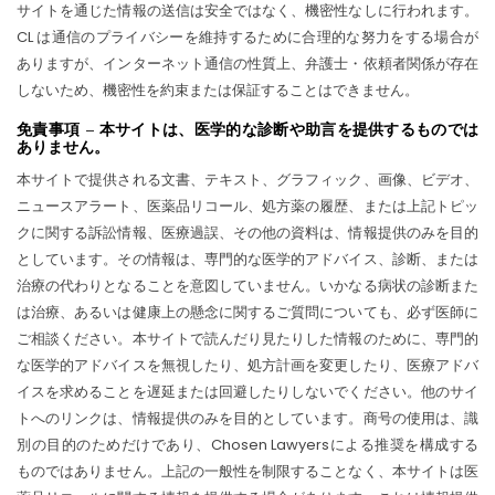
サイトを通じた情報の送信は安全ではなく、機密性なしに行われます。
CL は通信のプライバシーを維持するために合理的な努力をする場合が
ありますが、インターネット通信の性質上、弁護士・依頼者関係が存在
しないため、機密性を約束または保証することはできません。
免責事項 – 本サイトは、医学的な診断や助言を提供するものでは
ありません。
本サイトで提供される文書、テキスト、グラフィック、画像、ビデオ、
ニュースアラート、医薬品リコール、処方薬の履歴、または上記トピッ
クに関する訴訟情報、医療過誤、その他の資料は、情報提供のみを目的
としています。その情報は、専門的な医学的アドバイス、診断、または
治療の代わりとなることを意図していません。いかなる病状の診断また
は治療、あるいは健康上の懸念に関するご質問についても、必ず医師に
ご相談ください。本サイトで読んだり見たりした情報のために、専門的
な医学的アドバイスを無視したり、処方計画を変更したり、医療アドバ
イスを求めることを遅延または回避したりしないでください。他のサイ
トへのリンクは、情報提供のみを目的としています。商号の使用は、識
別の目的のためだけであり、Chosen Lawyersによる推奨を構成する
ものではありません。上記の一般性を制限することなく、本サイトは医