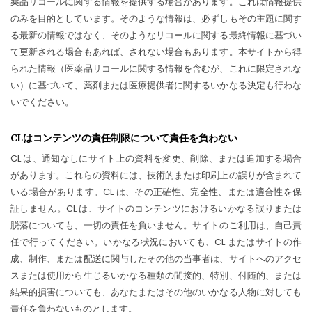
薬品リコールに関する情報を提供する場合があります。これは情報提供
のみを目的としています。そのような情報は、必ずしもその主題に関す
る最新の情報ではなく、そのようなリコールに関する最終情報に基づい
て更新される場合もあれば、されない場合もあります。本サイトから得
られた情報（医薬品リコールに関する情報を含むが、これに限定されな
い）に基づいて、薬剤または医療提供者に関するいかなる決定も行わな
いでください。
CLはコンテンツの責任制限について責任を負わない
CL は、通知なしにサイト上の資料を変更、削除、または追加する場合
があります。これらの資料には、技術的または印刷上の誤りが含まれて
いる場合があります。CL は、その正確性、完全性、または適合性を保
証しません。CL は、サイトのコンテンツにおけるいかなる誤りまたは
脱落についても、一切の責任を負いません。サイトのご利用は、自己責
任で行ってください。いかなる状況においても、CL またはサイトの作
成、制作、または配送に関与したその他の当事者は、サイトへのアクセ
スまたは使用から生じるいかなる種類の間接的、特別、付随的、または
結果的損害についても、あなたまたはその他のいかなる人物に対しても
責任を負わないものとします。