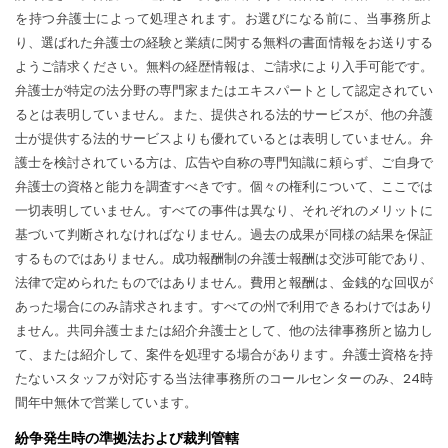
を持つ弁護士によって処理されます。お選びになる前に、当事務所よ
り、選ばれた弁護士の経験と業績に関する無料の書面情報をお送りする
ようご請求ください。無料の経歴情報は、ご請求により入手可能です。
弁護士が特定の法分野の専門家またはエキスパートとして認定されてい
るとは表明していません。また、提供される法的サービスが、他の弁護
士が提供する法的サービスよりも優れているとは表明していません。弁
護士を検討されている方は、広告や自称の専門知識に頼らず、ご自身で
弁護士の資格と能力を調査すべきです。個々の権利について、ここでは
一切表明していません。すべての事件は異なり、それぞれのメリットに
基づいて判断されなければなりません。過去の成果が同様の結果を保証
するものではありません。成功報酬制の弁護士報酬は交渉可能であり、
法律で定められたものではありません。費用と報酬は、金銭的な回収が
あった場合にのみ請求されます。すべての州で利用できるわけではあり
ません。共同弁護士または紹介弁護士として、他の法律事務所と協力し
て、または紹介して、案件を処理する場合があります。弁護士資格を持
たないスタッフが対応する当法律事務所のコールセンターのみ、24時
間年中無休で営業しています。
紛争発生時の準拠法および裁判管轄