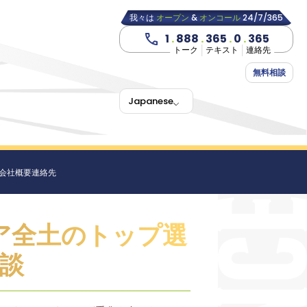
我々は
オープン
&
オンコール
24/7/365
1
.
888
.
365
.
0
.
365
トーク
テキスト
連絡先
無料相談
Japanese
会社概要
連絡先
ア全土のトップ選
相談