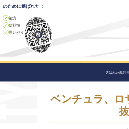
のために選ばれた：
能力
信頼性
思いやり
選ばれた裁判
ベンチュラ、ロ
抜