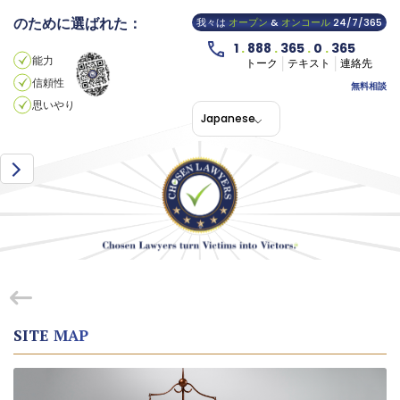
のために選ばれた：
我々は
オープン
&
オンコール
24/7/365
1
.
888
.
365
.
0
.
365
能力
トーク
テキスト
連絡先
信頼性
無料相談
思いやり
Japanese
SITE MAP