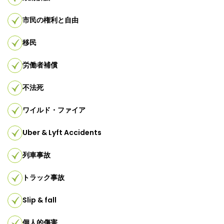
市民の権利と自由
移民
労働者補償
不法死
ワイルド・ファイア
Uber & Lyft Accidents
列車事故
トラック事故
Slip & fall
個人的傷害