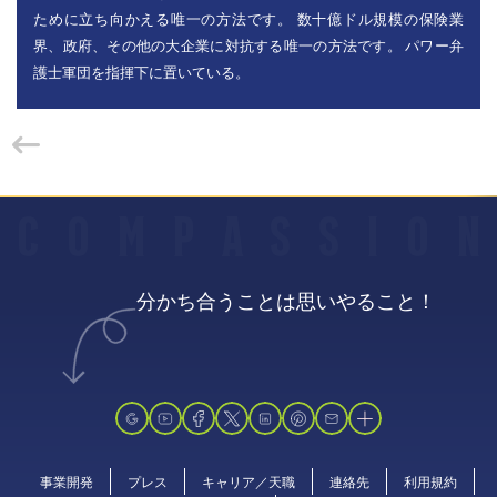
ために立ち向かえる唯一の方法です。 数十億ドル規模の保険業
界、政府、その他の大企業に対抗する唯一の方法です。 パワー弁
護士軍団を指揮下に置いている。
C
O
M
P
A
S
S
I
O
N
分かち合うことは思いやること！
事業開発
プレス
キャリア／天職
連絡先
利用規約