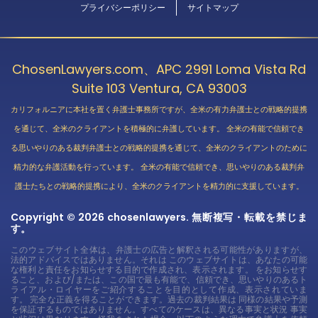
プライバシーポリシー
サイトマップ
ChosenLawyers.com、APC 2991 Loma Vista Rd
Suite 103 Ventura, CA 93003
カリフォルニアに本社を置く弁護士事務所ですが、全米の有力弁護士との戦略的提携
を通じて、全米のクライアントを積極的に弁護しています。 全米の有能で信頼でき
る思いやりのある裁判弁護士との戦略的提携を通じて、全米のクライアントのために
精力的な弁護活動を行っています。 全米の有能で信頼でき、思いやりのある裁判弁
護士たちとの戦略的提携により、全米のクライアントを精力的に支援しています。
Copyright © 2026 chosenlawyers. 無断複写・転載を禁じま
す。
このウェブサイト全体は、弁護士の広告と解釈される可能性がありますが、
法的アドバイスではありません。それは このウェブサイトは、あなたの可能
な権利と責任をお知らせする目的で作成され、表示されます。 をお知らせす
ること、および/または、この国で最も有能で、信頼でき、思いやりのあるト
ライアル・ロイヤーをご紹介することを目的として作成、表示されていま
す。 完全な正義を得ることができます。過去の裁判結果は 同様の結果や予測
を保証するものではありません。すべてのケースは、異なる事実と状況 事実