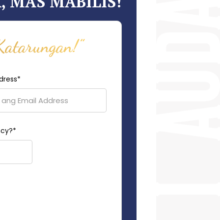
 MAS MABILIS!
Katarungan!”
dress
*
ncy?
*