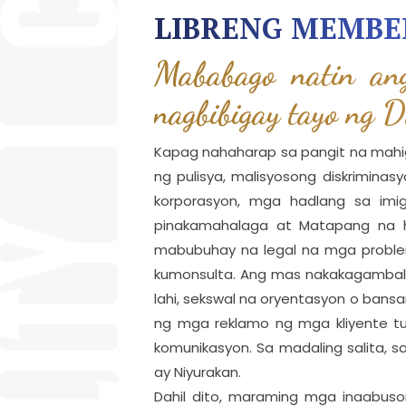
LIBRENG MEMBE
Mababago natin an
nagbibigay tayo ng 
Kapag nahaharap sa pangit na mahig
ng pulisya, malisyosong diskriminas
korporasyon, mga hadlang sa imi
pinakamahalaga at Matapang na h
mabubuhay na legal na mga proble
kumonsulta. Ang mas nakakagambal
lahi, sekswal na oryentasyon o bansa
ng mga reklamo ng mga kliyente 
komunikasyon. Sa madaling salita, s
ay Niyurakan.
Dahil dito, maraming mga inaabus