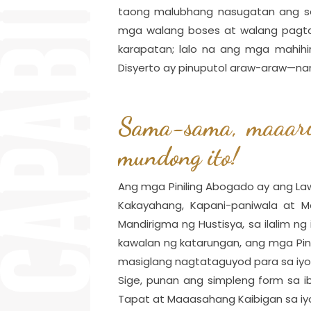
taong malubhang nasugatan ang ser
mga walang boses at walang pagta
karapatan; lalo na ang mga mahihi
Disyerto ay pinuputol araw-araw—nan
Sama-sama, maaari 
mundong ito!
Ang mga Piniling Abogado ay ang La
Kakayahang, Kapani-paniwala at
Mandirigma ng Hustisya, sa ilalim n
kawalan ng katarungan, ang mga Pi
masiglang nagtataguyod para sa iyo
Sige, punan ang simpleng form sa
Tapat at Maaasahang Kaibigan sa iy