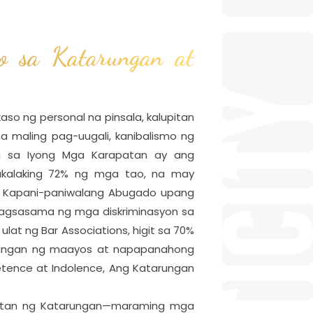
o sa Katarungan at
o ng personal na pinsala, kalupitan
na maling pag-uugali, kanibalismo ng
ra sa Iyong Mga Karapatan ay ang
akalaking 72% ng mga tao, na may
t Kapani-paniwalang Abugado upang
agsasama ng mga diskriminasyon sa
lat ng Bar Associations, higit sa 70%
langan ng maayos at napapanahong
petence at Indolence, Ang Katarungan
kaitan ng Katarungan—maraming mga