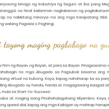
yosong binago ng Industriya ng Seguro at iba pang Meg
tanggol, na hindi kailanman nagkakaroon ng pagkakataon
rap na nakikitang minorya—na ang mga Karapatang Sibil
g walang Pagsisisi o Paghingi.
tayong maging pagbabago na gus
w Firm ng Bayan, ng Bayan, at para sa Bayan. Pinagsasama-
 Mahabagin na mga Abugado sa Pagsubok kasama ang 
g isang virtual na bubong. Kaya, kapag nahaharap ka sa p
niling Abogado ay handa, handa at magagawang kaagad a
, mula sa Start-to-Success!
 ibaba at maging isang Pinahahalagahang Miyembro. Kaya
ong speed dial, kapag ang mga Kaibigan ay mahirap hanapi