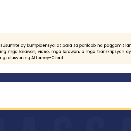
isusumite ay kumpidensyal at para sa panloob na paggamit l
g ang mga larawan, video, mga larawan, o mga transkripsyon ay
a ng relasyon ng Attorney-Client.