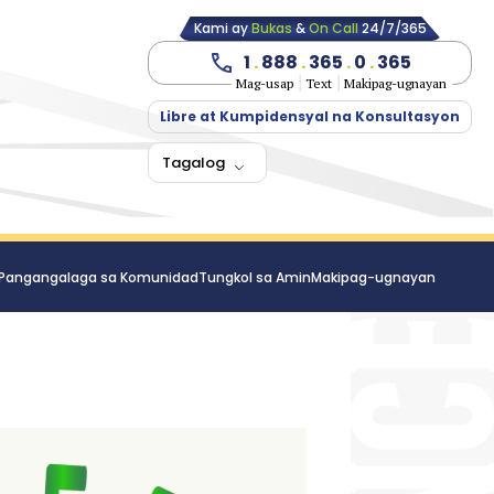
Kami ay
Bukas
&
On Call
24/7/365
1
.
888
.
365
.
0
.
365
Mag-usap
Text
Makipag-ugnayan
Libre at Kumpidensyal na Konsultasyon
Tagalog
Pangangalaga sa Komunidad
Tungkol sa Amin
Makipag-ugnayan