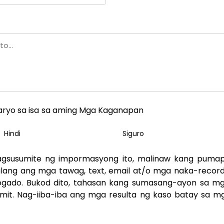
ryo sa isa sa aming Mga Kaganapan
Hindi
Siguro
gsusumite ng impormasyong ito, malinaw kang pum
lang ang mga tawag, text, email at/o mga naka-reco
bogado. Bukod dito, tahasan kang sumasang-ayon sa mg
it. Nag-iiba-iba ang mga resulta ng kaso batay sa m