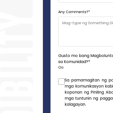
Any Comments?
*
Gusto mo bang Magbolunta
sa Komunidad?
*
Oo
Sa pamamagitan ng pa
mga komunikasyon kabi
koponan ng Piniling A
mga tuntunin ng paggam
kalagayan.