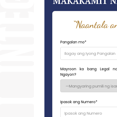
MAKAKAMIT NA
“Naantala a
Pangalan mo
*
Mayroon ka bang Legal na
Ngayon?
Ipasok ang Numero
*