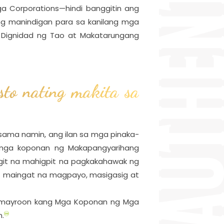
a Corporations—hindi banggitin ang
g manindigan para sa kanilang mga
, Dignidad ng Tao at Makatarungang
to nating makita sa
sama namin, ang ilan sa mga pinaka-
mga koponan ng Makapangyarihang
angit na mahigpit na pagkakahawak ng
t maingat na magpayo, masigasig at
, mayroon kang Mga Koponan ng Mga
n.