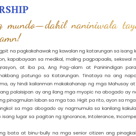
RSHIP
g mundo—dahil naniniwala tay
Damn!
pit na pagkakahawak ng kawalan ng katarungan sa isang kas
yon, kapabayaan sa medikal, maling pagpapaalis, sekswal 
grasyon, at iba pa, Ang Pag-alam at Paninindigan pa
akbang patungo sa Katarungan. Tinataya na ang nap
ma, ay hindi kailanman makakahanap ng mga Mahusay a
ang palaisipan ay ang ilang mga myopic na abogado ay n
ng pinagmulan laban sa mga tao. Higit pa rito, ayon sa mga u
tungkol sa mga abogado ay nagmumula sa kanilang kaku
a isang lugar sa pagitan ng Ignorance, Intolerance, Incom
ong bata at binu-bully na mga senior citizen ang pinag