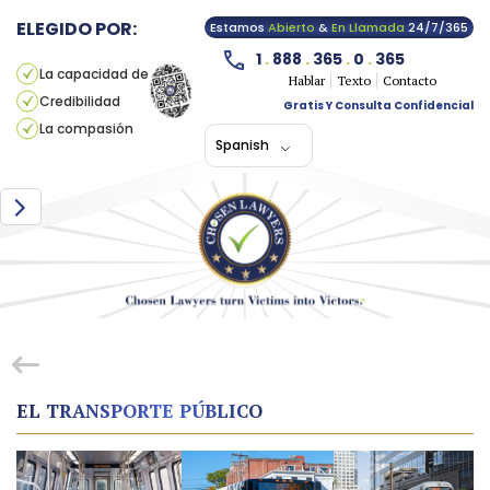
ELEGIDO POR:
Estamos
Abierto
&
En Llamada
24/7/365
1
.
888
.
365
.
0
.
365
La capacidad de
Hablar
Texto
Contacto
Credibilidad
Gratis Y Consulta Confidencial
La compasión
Spanish
EL TRANSPORTE PÚBLICO