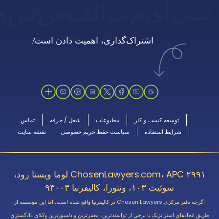
سی
ای
م
پ
الف
س
س
م
اشتراک‌گذاری، اهمیت دادن است!
توسعه کسب و کار
مطبوعات
شغل / حرفه
تماس
شرایط استفاده
سیاست حفظ حریم خصوصی
نقشه سایت
ChosenLawyers.com، APC ۲۹۹۱ لوما ویستا رود،
سوئیت ۱۰۳، ونتورا، کالیفرنیا ۹۳۰۰۳
اگرچه دفتر مرکزی Chosen Lawyers در کالیفرنیا واقع شده است، اما این موسسه از
طریق اتحادهای استراتژیک با برخی از توانمندترین، معتبرترین و دلسوزترین وکلای دادگستری