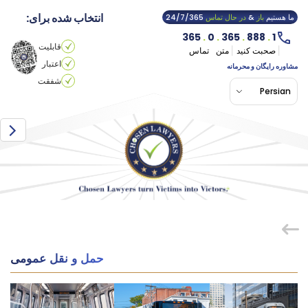
انتخاب شده برای:
ما هستیم
باز
&
در حال تماس
24/7/365
365
.
0
.
365
.
888
.
1
قابلیت
صحبت کنید
متن
تماس
اعتبار
مشاوره رایگان و محرمانه
شفقت
Persian
حمل و نقل عمومی