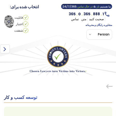
انتخاب شده برای:
ما هستیم
باز
&
در حال تماس
24/7/365
365
.
0
.
365
.
888
.
1
قابلیت
صحبت کنید
متن
تماس
اعتبار
مشاوره رایگان و محرمانه
شفقت
Persian
توسعه کسب و کار