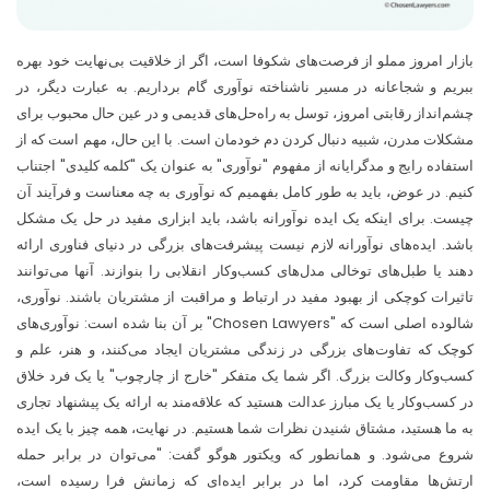
بازار امروز مملو از فرصت‌های شکوفا است، اگر از خلاقیت بی‌نهایت خود بهره
ببریم و شجاعانه در مسیر ناشناخته نوآوری گام برداریم. به عبارت دیگر، در
چشم‌انداز رقابتی امروز، توسل به راه‌حل‌های قدیمی و در عین حال محبوب برای
مشکلات مدرن، شبیه دنبال کردن دم خودمان است. با این حال، مهم است که از
استفاده رایج و مدگرایانه از مفهوم "نوآوری" به عنوان یک "کلمه کلیدی" اجتناب
کنیم. در عوض، باید به طور کامل بفهمیم که نوآوری به چه معناست و فرآیند آن
چیست. برای اینکه یک ایده نوآورانه باشد، باید ابزاری مفید در حل یک مشکل
باشد. ایده‌های نوآورانه لازم نیست پیشرفت‌های بزرگی در دنیای فناوری ارائه
دهند یا طبل‌های توخالی مدل‌های کسب‌وکار انقلابی را بنوازند. آنها می‌توانند
تاثیرات کوچکی از بهبود مفید در ارتباط و مراقبت از مشتریان باشند. نوآوری،
شالوده اصلی است که "Chosen Lawyers" بر آن بنا شده است: نوآوری‌های
کوچک که تفاوت‌های بزرگی در زندگی مشتریان ایجاد می‌کنند، و هنر، علم و
کسب‌وکار وکالت بزرگ. اگر شما یک متفکر "خارج از چارچوب" یا یک فرد خلاق
در کسب‌وکار یا یک مبارز عدالت هستید که علاقه‌مند به ارائه یک پیشنهاد تجاری
به ما هستید، مشتاق شنیدن نظرات شما هستیم. در نهایت، همه چیز با یک ایده
شروع می‌شود. و همانطور که ویکتور هوگو گفت: "می‌توان در برابر حمله
ارتش‌ها مقاومت کرد، اما در برابر ایده‌ای که زمانش فرا رسیده است،