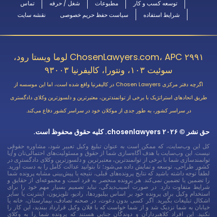
توسعه کسب و کار
مطبوعات
شغل / حرفه
تماس
شرایط استفاده
سیاست حفظ حریم خصوصی
نقشه سایت
ChosenLawyers.com، APC ۲۹۹۱ لوما ویستا رود،
سوئیت ۱۰۳، ونتورا، کالیفرنیا ۹۳۰۰۳
اگرچه دفتر مرکزی Chosen Lawyers در کالیفرنیا واقع شده است، اما این موسسه از
طریق اتحادهای استراتژیک با برخی از توانمندترین، معتبرترین و دلسوزترین وکلای دادگستری
در سراسر کشور، به طور جدی از موکلان خود در سراسر کشور دفاع می‌کند.
حق نشر © ۲۰۲۶ chosenlawyers. کلیه حقوق محفوظ است.
کل این وب‌سایت، که ممکن است به عنوان تبلیغ وکیل تعبیر شود، مشاوره حقوقی
نیست. این وب‌سایت با هدف آگاه‌سازی شما از حقوق و مسئولیت‌های احتمالی‌تان و/یا
توانمندسازی شما با برخی از توانمندترین، معتبرترین و دلسوزترین وکلای دادگستری در
کشور طراحی، توسعه و نمایش داده می‌شود؛ تا بتوانید عدالت کامل را به دست آورید.
لطفاً توجه داشته باشید که نتایج پرونده‌های قبلی، نتیجه یا پیش‌بینی مشابه پرونده شما
را تضمین یا تضمین نمی‌کند. هر پرونده منحصر به فرد است و مجموعه‌ای از حقایق و
شرایط متفاوت دارد. در صورت آسیب‌دیدگی، نباید تصمیم بسیار مهم خود را برای
استخدام وکیل برای پرونده خود بر اساس بیلبوردها، رادیو، تلویزیون، اینترنت یا سایر
اشکال تبلیغات بگیرید. اگر کسی بدون دعوت، در صحنه تصادف، بیمارستان، خانه یا
خیابان به شما نزدیک شد و از شما خواست که با فلان وکیل قرارداد ببندید، این کار را
نکنید. این افراد کلاهبرداران و دوندگان جنایی هستند که پرونده شما را به وکلای