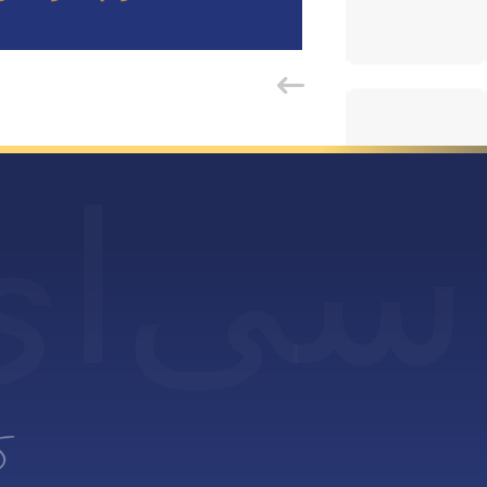
سی
ای