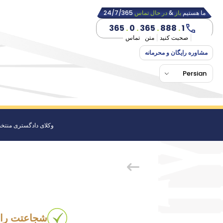
ما هستیم
باز
&
در حال تماس
24/7/365
365
.
0
.
365
.
888
.
1
صحبت کنید
متن
تماس
مشاوره رایگان و محرمانه
Persian
وکلای دادگستری منتخ
شجاعتت را 