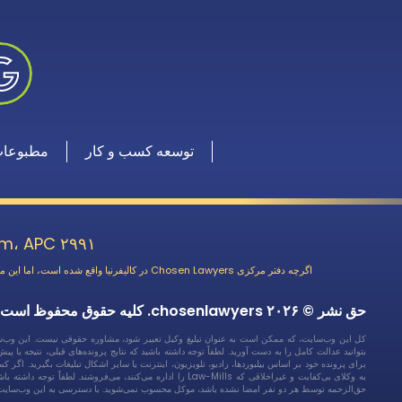
توسعه کسب و کار
مطبوعا
ChosenLawyers.com، APC ۲۹۹۱ لوم
اگرچه دفتر مرکزی Chosen Lawyers در کالیفرنیا واقع شده است، اما این موسسه از طریق اتحادهای استراتژیک با برخی از توانمندترین، معتبرترین و دلسوزترین وکلای دادگستری در سراسر کشور، به طور جدی از موکلان خود در سراسر کشور دفاع می‌کند.
حق نشر © ۲۰۲۶ chosenlawyers. کلیه حقوق محفوظ است.
کل این وب‌سایت، که ممکن است به عنوان تبلیغ وکیل تعبیر شود، مشاوره حقوقی نیست. این وب‌سای
بتوانید عدالت کامل را به دست آورید. لطفاً توجه داشته باشید که نتایج پرونده‌های قبلی، نتیجه ی
برای پرونده خود بر اساس بیلبوردها، رادیو، تلویزیون، اینترنت یا سایر اشکال تبلیغات بگیرید. اگر 
به وکلای بی‌کفایت و غیراخلاقی که Law-Mills را اداره می‌
حق‌الزحمه توسط هر دو نفر امضا نشده باشد، موکل محسوب نمی‌شوید. با دسترسی به این وب‌سایت، 