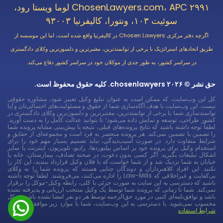
ChosenLawyers.com، APC ۲۹۹۱ لوما ویستا رود،
سوئیت ۱۰۳، ونتورا، کالیفرنیا ۹۳۰۰۳
اگرچه دفتر مرکزی Chosen Lawyers در کالیفرنیا واقع شده است، اما این موسسه از
طریق اتحادهای استراتژیک با برخی از توانمندترین، معتبرترین و دلسوزترین وکلای دادگستری
در سراسر کشور، به طور جدی از موکلان خود در سراسر کشور دفاع می‌کند.
حق نشر © ۲۰۲۶ chosenlawyers. کلیه حقوق محفوظ است.
کل این وب‌سایت، که ممکن است به عنوان تبلیغ وکیل تعبیر شود، مشاوره حقوقی
نیست. این وب‌سایت با هدف آگاه‌سازی شما از حقوق و مسئولیت‌های احتمالی‌تان و/یا
توانمندسازی شما با برخی از توانمندترین، معتبرترین و دلسوزترین وکلای دادگستری در
کشور طراحی، توسعه و نمایش داده می‌شود؛ تا بتوانید عدالت کامل را به دست آورید.
لطفاً توجه داشته باشید که نتایج پرونده‌های قبلی، نتیجه یا پیش‌بینی مشابه پرونده شما
را تضمین یا تضمین نمی‌کند. هر پرونده منحصر به فرد است و مجموعه‌ای از حقایق و
شرایط متفاوت دارد. در صورت آسیب‌دیدگی، نباید تصمیم بسیار مهم خود را برای
استخدام وکیل برای پرونده خود بر اساس بیلبوردها، رادیو، تلویزیون، اینترنت یا سایر
اشکال تبلیغات بگیرید. اگر کسی بدون دعوت، در صحنه تصادف، بیمارستان، خانه یا
خیابان به شما نزدیک شد و از شما خواست که با فلان وکیل قرارداد ببندید، این کار را
نکنید. این افراد کلاهبرداران و دوندگان جنایی هستند که پرونده شما را به وکلای
بی‌کفایت و غیراخلاقی که Law-Mills را اداره می‌کنند، می‌فروشند. لطفاً توجه داشته
باشید که دسترسی به این سایت به صورت جزئی یا کلی، رابطه وکیل-موکل را برقرار
نمی‌کند. شما تا زمانی که پرونده شما توسط یک وکیل منتخب ارزیابی و پذیرفته نشده
باشد و توافق‌نامه‌ای کتبی در مورد حق‌الزحمه توسط هر دو نفر امضا نشده باشد، موکل
محسوب نمی‌شوید. با دسترسی به این وب‌سایت، شما با موارد زیر موافقت می‌کنید
شرایط استفاده