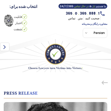
انتخاب شده برای:
ما هستیم
باز
&
در حال تماس
24/7/365
365
.
0
.
365
.
888
.
1
قابلیت
صحبت کنید
متن
تماس
اعتبار
مشاوره رایگان و محرمانه
شفقت
Persian
PRESS RELEASE