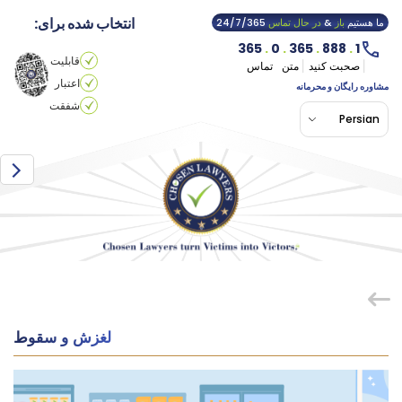
انتخاب شده برای:
ما هستیم
باز
&
در حال تماس
24/7/365
365
.
0
.
365
.
888
.
1
قابلیت
صحبت کنید
متن
تماس
اعتبار
مشاوره رایگان و محرمانه
شفقت
Persian
لغزش و سقوط