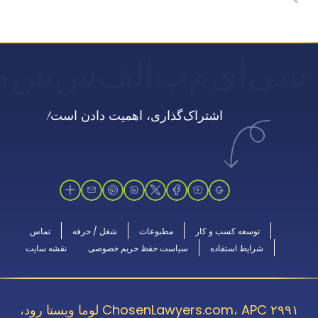
سی
ای
م
پ
الف
س
س
م
اشتراک‌گذاری، اهمیت دادن است!
توسعه کسب و کار
مطبوعات
شغل / حرفه
تماس
شرایط استفاده
سیاست حفظ حریم خصوصی
نقشه سایت
ChosenLawyers.com، APC ۲۹۹۱ لوما ویستا رود،