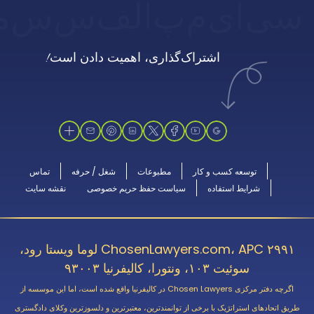
سی
ای
م
پ
الف
س
س
م
اشتراک‌گذاری، اهمیت دادن است!
توسعه کسب و کار
مطبوعات
شغل / حرفه
تماس
شرایط استفاده
سیاست حفظ حریم خصوصی
نقشه سایت
ChosenLawyers.com، APC ۲۹۹۱ لوما ویستا رود،
سوئیت ۱۰۳، ونتورا، کالیفرنیا ۹۳۰۰۳
اگرچه دفتر مرکزی Chosen Lawyers در کالیفرنیا واقع شده است، اما این موسسه از
طریق اتحادهای استراتژیک با برخی از توانمندترین، معتبرترین و دلسوزترین وکلای دادگستری