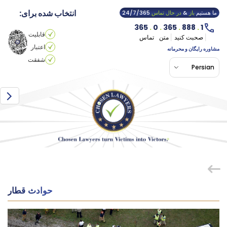
انتخاب شده برای:
ما هستیم
باز
&
در حال تماس
24/7/365
365
.
0
.
365
.
888
.
1
قابلیت
صحبت کنید
متن
تماس
اعتبار
مشاوره رایگان و محرمانه
شفقت
Persian
حوادث قطار