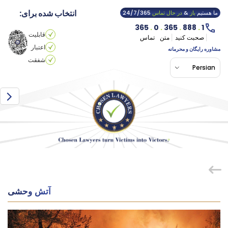
انتخاب شده برای:
ما هستیم
باز
&
در حال تماس
24/7/365
365
.
0
.
365
.
888
.
1
قابلیت
صحبت کنید
متن
تماس
اعتبار
مشاوره رایگان و محرمانه
شفقت
Persian
آتش وحشی