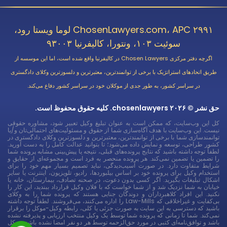
ChosenLawyers.com، APC ۲۹۹۱ لوما ویستا رود،
سوئیت ۱۰۳، ونتورا، کالیفرنیا ۹۳۰۰۳
اگرچه دفتر مرکزی Chosen Lawyers در کالیفرنیا واقع شده است، اما این موسسه از
طریق اتحادهای استراتژیک با برخی از توانمندترین، معتبرترین و دلسوزترین وکلای دادگستری
در سراسر کشور، به طور جدی از موکلان خود در سراسر کشور دفاع می‌کند.
حق نشر © ۲۰۲۶ chosenlawyers. کلیه حقوق محفوظ است.
کل این وب‌سایت، که ممکن است به عنوان تبلیغ وکیل تعبیر شود، مشاوره حقوقی
نیست. این وب‌سایت با هدف آگاه‌سازی شما از حقوق و مسئولیت‌های احتمالی‌تان و/یا
توانمندسازی شما با برخی از توانمندترین، معتبرترین و دلسوزترین وکلای دادگستری در
کشور طراحی، توسعه و نمایش داده می‌شود؛ تا بتوانید عدالت کامل را به دست آورید.
لطفاً توجه داشته باشید که نتایج پرونده‌های قبلی، نتیجه یا پیش‌بینی مشابه پرونده شما
را تضمین یا تضمین نمی‌کند. هر پرونده منحصر به فرد است و مجموعه‌ای از حقایق و
شرایط متفاوت دارد. در صورت آسیب‌دیدگی، نباید تصمیم بسیار مهم خود را برای
استخدام وکیل برای پرونده خود بر اساس بیلبوردها، رادیو، تلویزیون، اینترنت یا سایر
اشکال تبلیغات بگیرید. اگر کسی بدون دعوت، در صحنه تصادف، بیمارستان، خانه یا
خیابان به شما نزدیک شد و از شما خواست که با فلان وکیل قرارداد ببندید، این کار را
نکنید. این افراد کلاهبرداران و دوندگان جنایی هستند که پرونده شما را به وکلای
بی‌کفایت و غیراخلاقی که Law-Mills را اداره می‌کنند، می‌فروشند. لطفاً توجه داشته
باشید که دسترسی به این سایت به صورت جزئی یا کلی، رابطه وکیل-موکل را برقرار
نمی‌کند. شما تا زمانی که پرونده شما توسط یک وکیل منتخب ارزیابی و پذیرفته نشده
باشد و توافق‌نامه‌ای کتبی در مورد حق‌الزحمه توسط هر دو نفر امضا نشده باشد، موکل