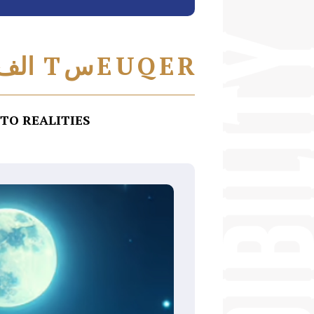
R
E
Q
U
E
س
T
الف
O REALITIES!