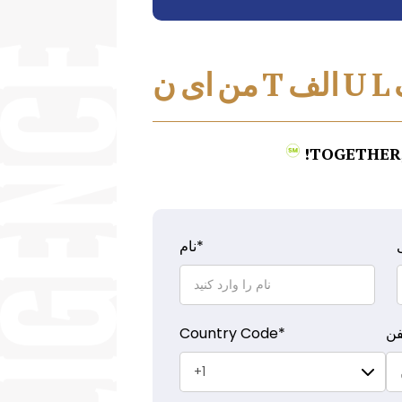
L
U
الف
T
من
ای
ن
TOGETHER,
*
نام
فن
*
Country Code