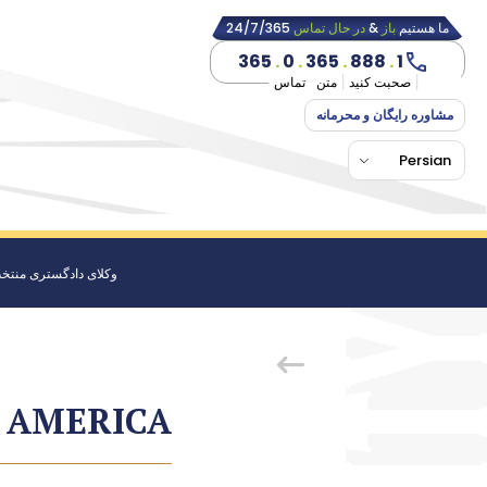
ما هستیم
باز
&
در حال تماس
24/7/365
365
.
0
.
365
.
888
.
1
صحبت کنید
متن
تماس
مشاوره رایگان و محرمانه
Persian
وکلای دادگستری منتخ
F AMERICA