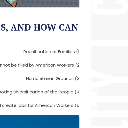
S, AND HOW CAN
1) Reunification of Families
2) Filling skillful Jobs, which cannot be filled by American Workers
3) Humanitarian Grounds
4) Promoting Diversification of the People
5) Wealthy Immigrants who can bring large sums of money and create jobs for American Workers