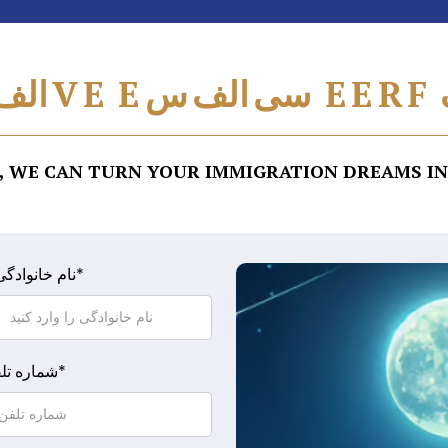
F
R
E
E
سی
الف
س
E
E
V
الف
 WE CAN TURN YOUR IMMIGRATION DREAMS INT
*
نام خانوادگی
*
شماره تل