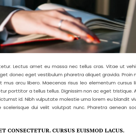
tur. Lectus amet eu massa nec tellus cras. Vitae ut vehic
 Eget donec eget vestibulum pharetra aliquet gravida. Proin 
 mus arcu libero. Maecenas risus leo elementum cursus libe
porttitor a tellus tellus. Dignissim non ac eget tristique. 
ictumst id. Nibh vulputate molestie urna lorem eu blandit viv
 scelerisque dui velit volutpat nunc. Pharetra aenean soda
ET CONSECTETUR. CURSUS EUISMOD LACUS.