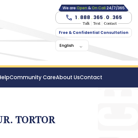
We are
Open
&
On Call
24/7/365
1
.
888
.
365
.
0
.
365
Talk
Text
Contact
Free & Confidential Consultation
English
Help
Community Care
About Us
Contact
UR. TORTOR