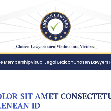
ee Membership
Visual Legal Lexicon
Chosen Lawyers 
LOR SIT AMET CONSECTET
AENEAN ID