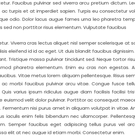
tur. Faucibus pulvinar sed viverra arcu pretium dictum. Le
s ac turpis et at imperdiet sapien. Turpis eu consectetur v
que odio. Dolor lacus augue fames urna leo pharetra tempus
s sed non porttitor risus elementum. Vulputate faucibus
r. Viverra cras lectus aliquet nisl semper scelerisque at so
lisis eleifend id id ac eget. Ut duis blandit faucibus dignissi
ant. Tristique massa pulvinar tincidunt sed. Neque tortor risu
uismod pharetra elementum. Enim eu cras non egestas. 
 faucibus. Vitae metus lorem aliquam pellentesque. Risus sem
ac morbi faucibus pulvinar arcu vitae. Congue fusce te
Quis varius ipsum ridiculus augue diam facilisis facilisi tri
 euismod velit dolor pulvinar. Porttitor ac consequat maecen
at. Fermentum nisi purus amet in aliquam volutpat in vit
us iaculis enim felis bibendum nec ullamcorper. Pellentesq
nim. Semper faucibus eget adipiscing tellus purus vel arc
a elit at nec augue id etiam morbi. Consectetur enim.