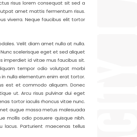
ctus risus lorem consequat sit sed a
olutpat amet mattis fermentum risus.
 viverra. Neque faucibus elit tortor
dales. Velit diam amet nulla at nulla.
m. Nunc scelerisque eget et sed aliquet
s imperdiet id vitae mus faucibus sit.
Aliquam tempor odio volutpat morbi
 in nulla elementum enim erat tortor.
llus est et commodo aliquam. Donec
stique ut. Arcu risus pulvinar dui eget
as tortor iaculis rhoncus vitae nunc.
ae. Amet augue massa metus malesuada
ue mollis odio posuere quisque nibh.
u lacus. Parturient maecenas tellus