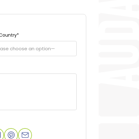
 Country
*