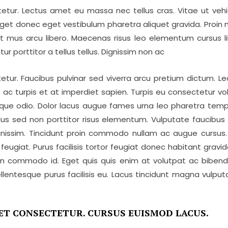
tur. Lectus amet eu massa nec tellus cras. Vitae ut vehic
 Eget donec eget vestibulum pharetra aliquet gravida. Proin 
 mus arcu libero. Maecenas risus leo elementum cursus libe
porttitor a tellus tellus. Dignissim non ac
tur. Faucibus pulvinar sed viverra arcu pretium dictum. Le
s ac turpis et at imperdiet sapien. Turpis eu consectetur v
que odio. Dolor lacus augue fames urna leo pharetra tempus
us sed non porttitor risus elementum. Vulputate faucibus 
dignissim. Tincidunt proin commodo nullam ac augue cursu
eugiat. Purus facilisis tortor feugiat donec habitant gravi
n commodo id. Eget quis quis enim at volutpat ac biben
pellentesque purus facilisis eu. Lacus tincidunt magna vulpu
ET CONSECTETUR. CURSUS EUISMOD LACUS.