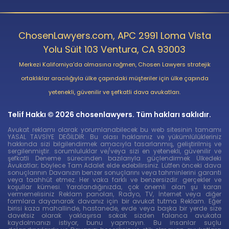
ChosenLawyers.com, APC 2991 Loma Vista
Yolu Süit 103 Ventura, CA 93003
Merkezi Kaliforniya'da olmasına rağmen, Chosen Lawyers stratejik
ortaklıklar aracılığıyla ülke çapındaki müşteriler için ülke çapında
yetenekli, güvenilir ve şefkatli dava avukatları.
Telif Hakkı © 2026 chosenlawyers. Tüm hakları saklıdır.
Avukat reklamı olarak yorumlanabilecek bu web sitesinin tamamı
YASAL TAVSİYE DEĞİLDİR. Bu olası haklarınız ve yükümlülükleriniz
hakkında sizi bilgilendirmek amacıyla tasarlanmış, geliştirilmiş ve
sergilenmiştir. sorumluluklar ve/veya sizi en yetenekli, güvenilir ve
şefkatli Deneme sürecinden bazılarıyla güçlendirmek Ülkedeki
Avukatlar; böylece Tam Adalet elde edebilirsiniz. Lütfen önceki dava
sonuçlarının Davanızın benzer sonuçlarını veya tahminlerini garanti
veya taahhüt etmez. Her vaka farklı ve benzersizdir. gerçekler ve
koşullar kümesi. Yaralandığınızda, çok önemli olan şu kararı
vermemelisiniz Reklam panoları, Radyo, TV, İnternet veya diğer
formlara dayanarak davanız için bir avukat tutma Reklam. Eğer
birisi kaza mahallinde, hastanede, evde veya başka bir yerde size
davetsiz olarak yaklaşırsa sokak sizden falanca avukata
kaydolmanızı istiyor, bunu yapmayın. Bu insanlar suçlu