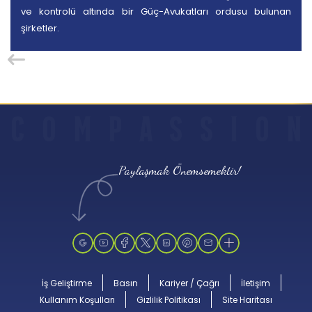
ve kontrolü altında bir Güç-Avukatları ordusu bulunan
şirketler.
C
O
M
P
A
S
S
I
O
N
Paylaşmak Önemsemektir!
İş Geliştirme
Basın
Kariyer / Çağrı
İletişim
Kullanım Koşulları
Gizlilik Politikası
Site Haritası