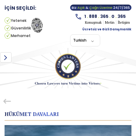
İÇİN SEÇİLDİ:
Biz
Açık
&
Çağrı Üzerine
24/7/365
1
.
888
.
365
.
0
.
365
Yetenek
Konuşmak
Metin
İletişim
Güvenilirlik
Ücretsiz ve Gizli Danışmanlık
Merhamet
Turkish
HÜKÜMET DAVALARI