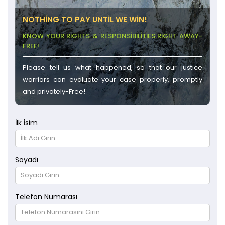
NOTHING TO PAY UNTIL WE WIN!
KNOW YOUR RIGHTS & RESPONSIBILITIES RIGHT AWAY-
FREE!
Please tell us what happened, so that our justice
warriors can evaluate your case properly, promptly
and privately-Free!
İlk İsim
Soyadı
Telefon Numarası