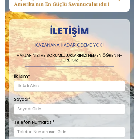
Amerika'nın En Güçlü Savunucularıdır!
İLETIŞIM
KAZANANA KADAR ÖDEME YOK!
HAKLARINIZI VE SORUMLULUKLARINIZI HEMEN ÖĞRENIN-
ÜCRETSIZ!
İlk İsim
*
Soyadı
*
Telefon Numarası
*