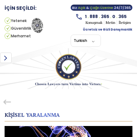
İÇİN SEÇİLDİ:
Biz
Açık
&
Çağrı Üzerine
24/7/365
1
.
888
.
365
.
0
.
365
Yetenek
Konuşmak
Metin
İletişim
Güvenilirlik
Ücretsiz ve Gizli Danışmanlık
Merhamet
Turkish
KIŞISEL YARALANMA