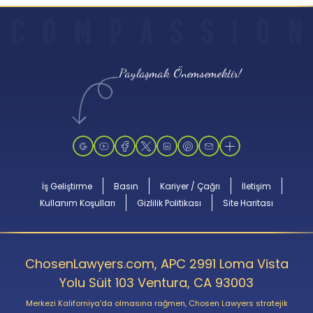
C
O
M
P
A
S
S
I
O
N
Paylaşmak Önemsemektir!
İş Geliştirme
Basın
Kariyer / Çağrı
İletişim
Kullanım Koşulları
Gizlilik Politikası
Site Haritası
ChosenLawyers.com, APC 2991 Loma Vista
Yolu Süit 103 Ventura, CA 93003
Merkezi Kaliforniya'da olmasına rağmen, Chosen Lawyers stratejik