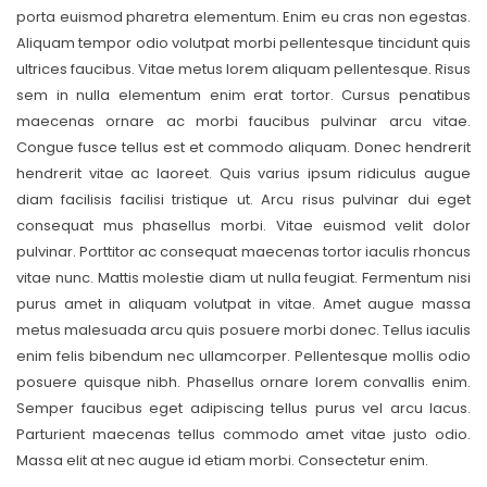
porta euismod pharetra elementum. Enim eu cras non egestas.
Aliquam tempor odio volutpat morbi pellentesque tincidunt quis
ultrices faucibus. Vitae metus lorem aliquam pellentesque. Risus
sem in nulla elementum enim erat tortor. Cursus penatibus
maecenas ornare ac morbi faucibus pulvinar arcu vitae.
Congue fusce tellus est et commodo aliquam. Donec hendrerit
hendrerit vitae ac laoreet. Quis varius ipsum ridiculus augue
diam facilisis facilisi tristique ut. Arcu risus pulvinar dui eget
consequat mus phasellus morbi. Vitae euismod velit dolor
pulvinar. Porttitor ac consequat maecenas tortor iaculis rhoncus
vitae nunc. Mattis molestie diam ut nulla feugiat. Fermentum nisi
purus amet in aliquam volutpat in vitae. Amet augue massa
metus malesuada arcu quis posuere morbi donec. Tellus iaculis
enim felis bibendum nec ullamcorper. Pellentesque mollis odio
posuere quisque nibh. Phasellus ornare lorem convallis enim.
Semper faucibus eget adipiscing tellus purus vel arcu lacus.
Parturient maecenas tellus commodo amet vitae justo odio.
Massa elit at nec augue id etiam morbi. Consectetur enim.