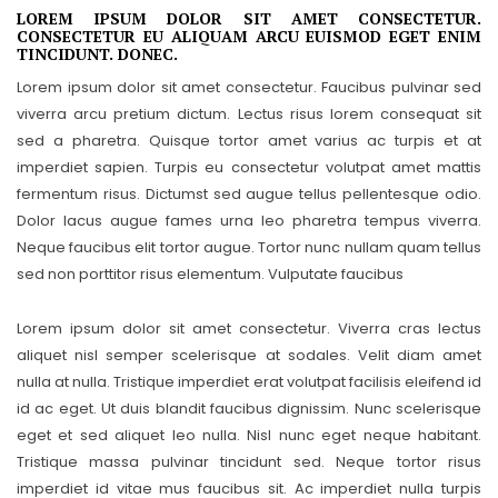
LOREM IPSUM DOLOR SIT AMET CONSECTETUR.
CONSECTETUR EU ALIQUAM ARCU EUISMOD EGET ENIM
TINCIDUNT. DONEC.
Lorem ipsum dolor sit amet consectetur. Faucibus pulvinar sed
viverra arcu pretium dictum. Lectus risus lorem consequat sit
sed a pharetra. Quisque tortor amet varius ac turpis et at
imperdiet sapien. Turpis eu consectetur volutpat amet mattis
fermentum risus. Dictumst sed augue tellus pellentesque odio.
Dolor lacus augue fames urna leo pharetra tempus viverra.
Neque faucibus elit tortor augue. Tortor nunc nullam quam tellus
sed non porttitor risus elementum. Vulputate faucibus
Lorem ipsum dolor sit amet consectetur. Viverra cras lectus
aliquet nisl semper scelerisque at sodales. Velit diam amet
nulla at nulla. Tristique imperdiet erat volutpat facilisis eleifend id
id ac eget. Ut duis blandit faucibus dignissim. Nunc scelerisque
eget et sed aliquet leo nulla. Nisl nunc eget neque habitant.
Tristique massa pulvinar tincidunt sed. Neque tortor risus
imperdiet id vitae mus faucibus sit. Ac imperdiet nulla turpis