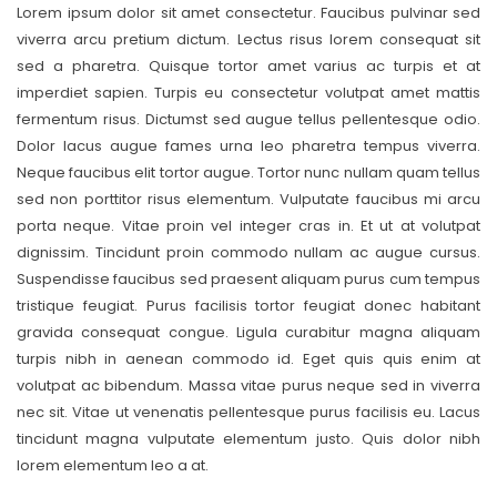
Lorem ipsum dolor sit amet consectetur. Faucibus pulvinar sed
viverra arcu pretium dictum. Lectus risus lorem consequat sit
sed a pharetra. Quisque tortor amet varius ac turpis et at
imperdiet sapien. Turpis eu consectetur volutpat amet mattis
fermentum risus. Dictumst sed augue tellus pellentesque odio.
Dolor lacus augue fames urna leo pharetra tempus viverra.
Neque faucibus elit tortor augue. Tortor nunc nullam quam tellus
sed non porttitor risus elementum. Vulputate faucibus mi arcu
porta neque. Vitae proin vel integer cras in. Et ut at volutpat
dignissim. Tincidunt proin commodo nullam ac augue cursus.
Suspendisse faucibus sed praesent aliquam purus cum tempus
tristique feugiat. Purus facilisis tortor feugiat donec habitant
gravida consequat congue. Ligula curabitur magna aliquam
turpis nibh in aenean commodo id. Eget quis quis enim at
volutpat ac bibendum. Massa vitae purus neque sed in viverra
nec sit. Vitae ut venenatis pellentesque purus facilisis eu. Lacus
tincidunt magna vulputate elementum justo. Quis dolor nibh
lorem elementum leo a at.