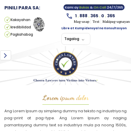
PINILI PARA SA:
Kami ay
Bukas
&
On Call
24/7/365
1
.
888
.
365
.
0
.
365
Kakayahan
Mag-usap
Text
Makipag-ugnayan
kredibilidad
Libre at Kumpidensyal na Konsultasyon
Pagkahabag
Tagalog
Lorem ipsum dolor
Ang Lorem Ipsum ay simpleng dummy na teksto ng industriya ng
pag-print at pag-type. Ang Lorem Ipsum ay naging
pamantayang dummy text sa industriya mula pa noong 1500s,