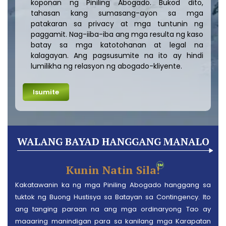
koponan ng Piniling Abogado. Bukod dito,
tahasan kang sumasang-ayon sa mga
patakaran sa privacy at mga tuntunin ng
paggamit. Nag-iiba-iba ang mga resulta ng kaso
batay sa mga katotohanan at legal na
kalagayan. Ang pagsusumite na ito ay hindi
lumilikha ng relasyon ng abogado-kliyente.
WALANG BAYAD HANGGANG MANALO
Kunin Natin Sila!
Kakatawanin ka ng mga Piniling Abogado hanggang sa
tuktok ng Buong Hustisya sa Batayan sa Contingency. Ito
ang tanging paraan na ang mga ordinaryong Tao ay
maaaring manindigan para sa kanilang mga Karapatan