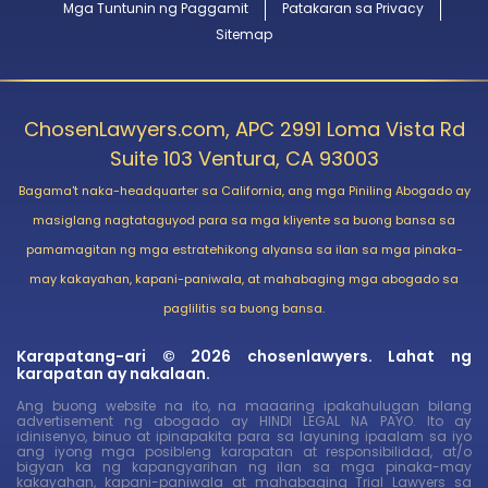
Mga Tuntunin ng Paggamit
Patakaran sa Privacy
Sitemap
ChosenLawyers.com, APC 2991 Loma Vista Rd
Suite 103 Ventura, CA 93003
Bagama't naka-headquarter sa California, ang mga Piniling Abogado ay
masiglang nagtataguyod para sa mga kliyente sa buong bansa sa
pamamagitan ng mga estratehikong alyansa sa ilan sa mga pinaka-
may kakayahan, kapani-paniwala, at mahabaging mga abogado sa
paglilitis sa buong bansa.
Karapatang-ari © 2026 chosenlawyers. Lahat ng
karapatan ay nakalaan.
Ang buong website na ito, na maaaring ipakahulugan bilang
advertisement ng abogado ay HINDI LEGAL NA PAYO. Ito ay
idinisenyo, binuo at ipinapakita para sa layuning ipaalam sa iyo
ang iyong mga posibleng karapatan at responsibilidad, at/o
bigyan ka ng kapangyarihan ng ilan sa mga pinaka-may
kakayahan, kapani-paniwala at mahabaging Trial Lawyers sa