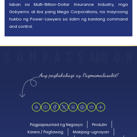
laban sa Multi-Billion-Dollar Insurance Industry, mga
Gobyerno at iba pang Mega Corporations, na mayroong
hukbo ng Power-Lawyers sa ilalim ng kanilang command
and control.
C
O
M
P
A
S
S
AKO
O
N
Ang pagbabahagi ay Pagmamalasakit!
Pagpapaunlad ng Negosyo
Pindutin
Karera / Pagtawag
Makipag-ugnayan