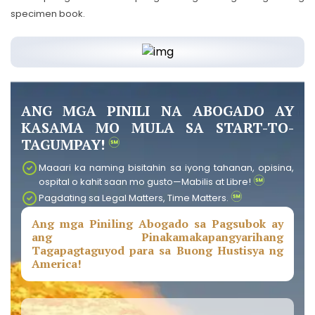
specimen book.
ANG MGA PINILI NA ABOGADO AY
KASAMA MO MULA SA START-TO-
TAGUMPAY!
Maaari ka naming bisitahin sa iyong tahanan, opisina,
ospital o kahit saan mo gusto—Mabilis at Libre!
Pagdating sa Legal Matters, Time Matters.
Ang mga Piniling Abogado sa Pagsubok ay
ang Pinakamakapangyarihang
Tagapagtaguyod para sa Buong Hustisya ng
America!