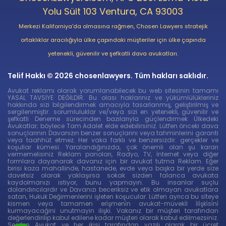
Yolu Süit 103 Ventura, CA 93003
Merkezi Kaliforniya'da olmasına rağmen, Chosen Lawyers stratejik
ortaklıklar aracılığıyla ülke çapındaki müşteriler için ülke çapında
yetenekli, güvenilir ve şefkatli dava avukatları.
Telif Hakkı © 2026 chosenlawyers. Tüm hakları saklıdır.
Avukat reklamı olarak yorumlanabilecek bu web sitesinin tamamı
YASAL TAVSİYE DEĞİLDİR. Bu olası haklarınız ve yükümlülükleriniz
hakkında sizi bilgilendirmek amacıyla tasarlanmış, geliştirilmiş ve
sergilenmiştir. sorumluluklar ve/veya sizi en yetenekli, güvenilir ve
şefkatli Deneme sürecinden bazılarıyla güçlendirmek Ülkedeki
Avukatlar; böylece Tam Adalet elde edebilirsiniz. Lütfen önceki dava
sonuçlarının Davanızın benzer sonuçlarını veya tahminlerini garanti
veya taahhüt etmez. Her vaka farklı ve benzersizdir. gerçekler ve
koşullar kümesi. Yaralandığınızda, çok önemli olan şu kararı
vermemelisiniz Reklam panoları, Radyo, TV, İnternet veya diğer
formlara dayanarak davanız için bir avukat tutma Reklam. Eğer
birisi kaza mahallinde, hastanede, evde veya başka bir yerde size
davetsiz olarak yaklaşırsa sokak sizden falanca avukata
kaydolmanızı istiyor, bunu yapmayın. Bu insanlar suçlu
dolandırıcılardır ve Davanızı beceriksiz ve etik olmayan avukatlara
satan, Hukuk Değirmenlerini işleten koşucular. Lütfen ayrıca bu si̇teye
kismen veya tamamen eri̇şmeni̇n avukat-müveki̇l i̇li̇şki̇si̇ni̇
kurmayacağini unutmayin ilişki. Vakanız bir müşteri tarafından
değerlendirilip kabul edilene kadar müşteri olarak kabul edilmezsiniz.
Seçilen Avukat ve her ikisi tarafından yazılı olarak bir ücret