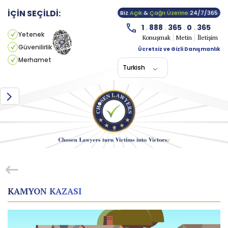
İÇİN SEÇİLDİ:
Biz
Açık
&
Çağrı Üzerine
24/7/365
1
.
888
.
365
.
0
.
365
Yetenek
Konuşmak
Metin
İletişim
Güvenilirlik
Ücretsiz ve Gizli Danışmanlık
Merhamet
Turkish
KAMYON KAZASI