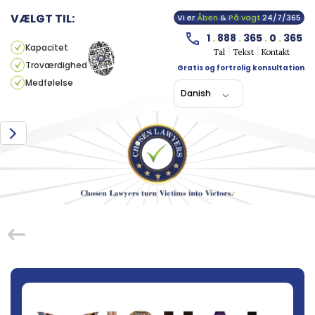
VÆLGT TIL:
Vi er
Åben
&
På vagt
24/7/365
1
.
888
.
365
.
0
.
365
Kapacitet
Tal
Tekst
Kontakt
Troværdighed
Gratis og fortrolig konsultation
Medfølelse
Danish