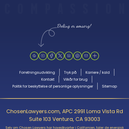
C
O
M
P
A
S
S
I
O
N
Deling er omsorg!
Forretningsudvikling
Tryk på
Karriere / kald
Kontakt
Vilkår for brug
Politik for beskyttelse af personlige oplysninger
Sitemap
ChosenLawyers.com, APC 2991 Loma Vista Rd
Suite 103 Ventura, CA 93003
Selv om Chosen Lawyers har hovedkvarter i Californien, taler de energisk