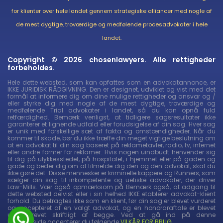
for klienter over hele landet gennem strategiske alliancer med nogle af
de mest dygtige, troværdige og medfølende procesadvokater i hele
landet.
Copyright © 2026 chosenlawyers. Alle rettigheder
forbeholdes.
Hele dette websted, som kan opfattes som en advokatannonce, er
IKKE JURIDISK RÅDGIVNING. Den er designet, udviklet og vist med det
formål at informere dig om dine mulige rettigheder og ansvar og /
eller styrke dig med nogle af de mest dygtige, troværdige og
medfølende Trial advokater i landet, så du kan opnå fuld
retfærdighed. Bemærk venligst, at tidligere sagsresultater ikke
garanterer et lignende udfald eller forudsigelse af din sag. Hver sag
er unik med forskellige sæt af fakta og omstændigheder. Når du
kommer til skade, bør du ikke træffe din meget vigtige beslutning om
at en advokat til din sag baseret på reklametavler, radio, tv, internet
eller andre former for reklamer. Hvis nogen uindbudt henvender sig
til dig på ulykkesstedet, på hospitalet, i hjemmet eller på gaden og
gade og beder dig om at tilmelde dig den og den advokat, skal du
ikke gøre det. Disse mennesker er kriminelle kappere og Runners, som
sælger din sag til inkompetente og uetiske advokater, der driver
Law-Mills. Vær også opmærksom på Bemærk også, at adgang til
dette websted delvist eller i sin helhed IKKE etablerer advokat-klient
forhold. Du betragtes ikke som en klient, før din sag er blevet vurderet
og accepteret af en valgt advokat, og en honoraraftale er blevet
underskrevet skriftligt af begge. Ved at gå ind på denne
hjemmeside accepterer du følgende
VILKÅR FOR BRUG