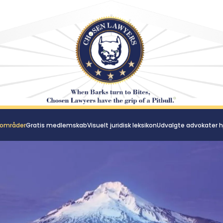
 områder
Gratis medlemskab
Visuelt juridisk leksikon
Udvalgte advokater h