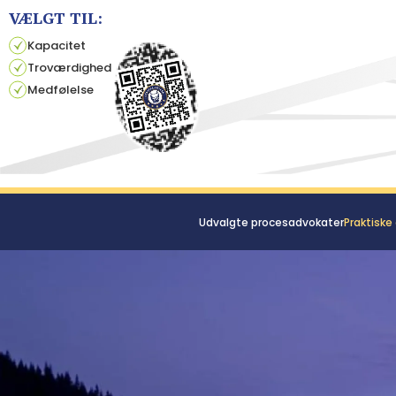
VÆLGT TIL:
Kapacitet
Troværdighed
Medfølelse
Udvalgte procesadvokater
Praktiske