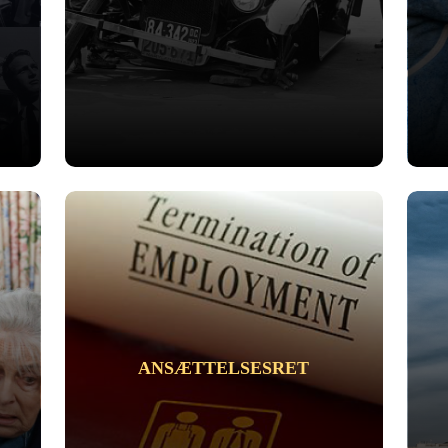
ANSÆTTELSESRET