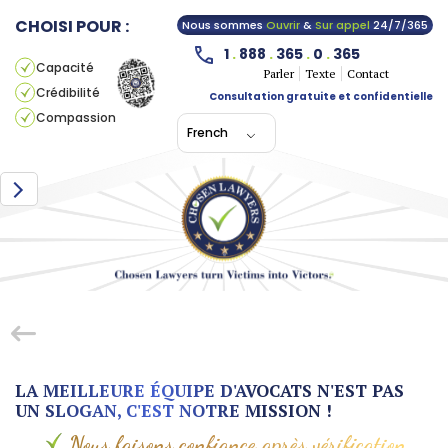
CHOISI POUR :
Nous sommes
Ouvrir
&
Sur appel
24/7/365
1
.
888
.
365
.
0
.
365
Capacité
Parler
Texte
Contact
Crédibilité
Consultation gratuite et confidentielle
Compassion
French
LA MEILLEURE ÉQUIPE D'AVOCATS N'EST PAS
UN SLOGAN, C'EST NOTRE MISSION !
Nous faisons confiance après vérification