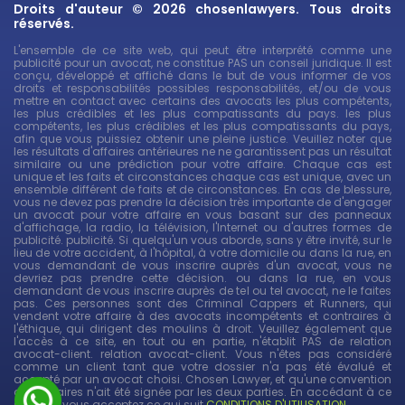
Droits d'auteur © 2026 chosenlawyers. Tous droits
réservés.
L'ensemble de ce site web, qui peut être interprété comme une
publicité pour un avocat, ne constitue PAS un conseil juridique. Il est
conçu, développé et affiché dans le but de vous informer de vos
droits et responsabilités possibles responsabilités, et/ou de vous
mettre en contact avec certains des avocats les plus compétents,
les plus crédibles et les plus compatissants du pays. les plus
compétents, les plus crédibles et les plus compatissants du pays,
afin que vous puissiez obtenir une pleine justice. Veuillez noter que
les résultats d'affaires antérieures ne ne garantissent pas un résultat
similaire ou une prédiction pour votre affaire. Chaque cas est
unique et les faits et circonstances chaque cas est unique, avec un
ensemble différent de faits et de circonstances. En cas de blessure,
vous ne devez pas prendre la décision très importante de d'engager
un avocat pour votre affaire en vous basant sur des panneaux
d'affichage, la radio, la télévision, l'Internet ou d'autres formes de
publicité. publicité. Si quelqu'un vous aborde, sans y être invité, sur le
lieu de votre accident, à l'hôpital, à votre domicile ou dans la rue, en
vous demandant de vous inscrire auprès d'un avocat, vous ne
devriez pas prendre cette décision. ou dans la rue, en vous
demandant de vous inscrire auprès de tel ou tel avocat, ne le faites
pas. Ces personnes sont des Criminal Cappers et Runners, qui
vendent votre affaire à des avocats incompétents et contraires à
l'éthique, qui dirigent des moulins à droit. Veuillez également que
l'accès à ce site, en tout ou en partie, n'établit PAS de relation
avocat-client. relation avocat-client. Vous n'êtes pas considéré
comme un client tant que votre dossier n'a pas été évalué et
accepté par un avocat choisi. Chosen Lawyer, et qu'une convention
d'honoraires n'ait été signée par les deux parties. En accédant à ce
site web, vous acceptez ce qui suit
CONDITIONS D'UTILISATION