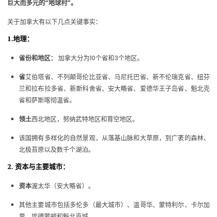
巨大而多元的“地球村”。
关于加拿大有以下几点关键事实：
1.地理：
省份和地区：
加拿大分为10个省和3个地区。
省
艾伯塔省、不列颠哥伦比亚省、马尼托巴省、新不伦瑞克省、纽芬
兰和拉布拉多省、新斯科舍省、安大略省、爱德华王子岛省、魁北克
省和萨斯喀彻温省。
领土
西北地区，努纳武特地区和育空地区。
该国拥有多样化的自然景观，从落基山脉和大草原，到广袤的森林、
北极苔原以及数千个湖泊。
2. 资本与主要城市：
资本
渥太华（安大略省）。
其他主要城市包括多伦多（最大城市）、温哥华、蒙特利尔、卡尔加
里、埃德蒙顿和魁北克城。