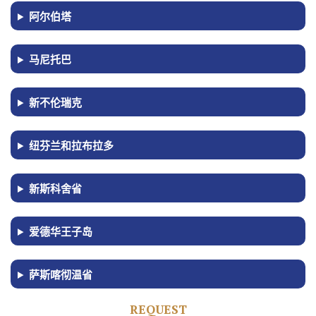
阿尔伯塔
马尼托巴
新不伦瑞克
纽芬兰和拉布拉多
新斯科舍省
爱德华王子岛
萨斯喀彻温省
R
E
Q
U
E
S
T