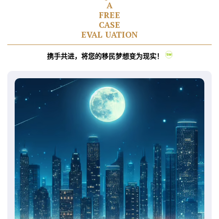
A
F
R
E
E
C
A
S
E
E
V
A
L
U
A
T
I
O
N
携手共进，将您的移民梦想变为现实！