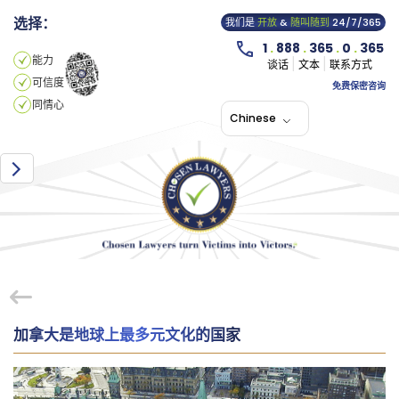
选择：
我们是
开放
&
随叫随到
24/7/365
1
.
888
.
365
.
0
.
365
能力
谈话
文本
联系方式
可信度
免费保密咨询
同情心
Chinese
加拿大是地球上最多元文化的国家