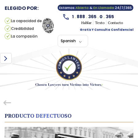
ELEGIDO POR:
Estamos
Abierto
&
En Llamada
24/7/365
1
.
888
.
365
.
0
.
365
La capacidad de
Hablar
Texto
Contacto
Credibilidad
Gratis Y Consulta Confidencial
La compasión
Spanish
PRODUCTO DEFECTUOSO