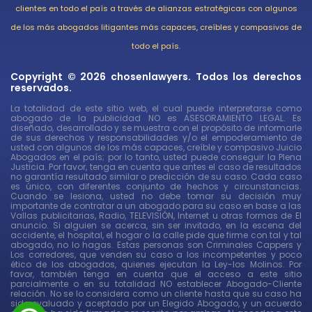
clientes en todo el país a través de alianzas estratégicas con algunos
de los más abogados litigantes más capaces, creíbles y compasivos de
todo el país.
Copyright © 2026 chosenlawyers. Todos los derechos
reservados.
La totalidad de este sitio web, el cual puede interpretarse como
abogado de la publicidad NO es ASESORAMIENTO LEGAL. Es
diseñado, desarrollado y se muestra con el propósito de informarle
de sus derechos y responsabilidades y/o el empoderamiento de
usted con algunos de los más capaces, creíble y compasivo Juicio
Abogados en el país; por lo tanto, usted puede conseguir la Plena
Justicia. Por favor, tenga en cuenta que antes el caso de resultados
no garantía resultado similar o predicción de su caso. Cada caso
es único, con diferentes conjunto de hechos y circunstancias.
Cuando se lesiona, usted no debe tomar su decisión muy
importante de contratar a un abogado para su caso en base a las
Vallas publicitarias, Radio, TELEVISIÓN, Internet u otras formas de El
anuncio. Si alguien se acerca, sin ser invitado, en la escena del
accidente, el hospital, el hogar o la calle pide que firme con tal y tal
abogado, no lo hagas. Estas personas son Criminales Cappers y
Los corredores, que venden su caso a los incompetentes y poco
ético de los abogados, quienes ejecutan la Ley-los Molinos. Por
favor, también tenga en cuenta que el acceso a este sitio
parcialmente o en su totalidad NO establecer Abogado-Cliente
relación. No se lo considera como un cliente hasta que su caso ha
sido evaluado y aceptado por un Elegido Abogado, y un acuerdo