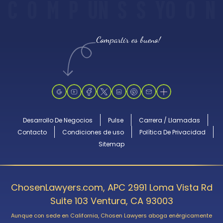
C
O
M
P
UN
S
S
YO
O
N
Compartir es bueno!
Desarrollo De Negocios
Pulse
Carrera / Llamadas
Contacto
Condiciones de uso
Política De Privacidad
Sitemap
ChosenLawyers.com, APC 2991 Loma Vista Rd
Suite 103 Ventura, CA 93003
Aunque con sede en California, Chosen Lawyers aboga enérgicamente