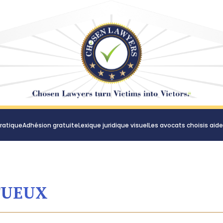
ratique
Adhésion gratuite
Lexique juridique visuel
Les avocats choisis aid
TUEUX