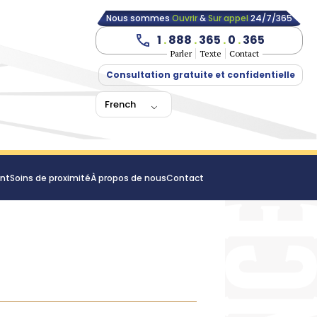
Nous sommes
Ouvrir
&
Sur appel
24/7/365
1
.
888
.
365
.
0
.
365
Parler
Texte
Contact
Consultation gratuite et confidentielle
French
ent
Soins de proximité
À propos de nous
Contact