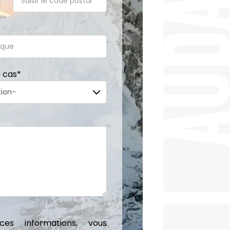
e cas
*
es informations, vous