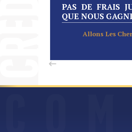
PAS DE FRAIS J
QUE NOUS GAGN
Allons Les Cher
C
O
M