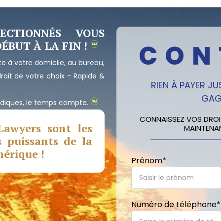
LECTIONNÉS VOUS
BUT À LA FIN !
CON
e à votre domicile, au bureau,
droit de votre choix - Rapide &
RIEN À PAYER J
GAG
uridiques, le temps compte.
CONNAISSEZ VOS DROIT
Lawyers sont les
MAINTENAN
s puissants de la
mérique !
Prénom
*
Numéro de téléphone
*