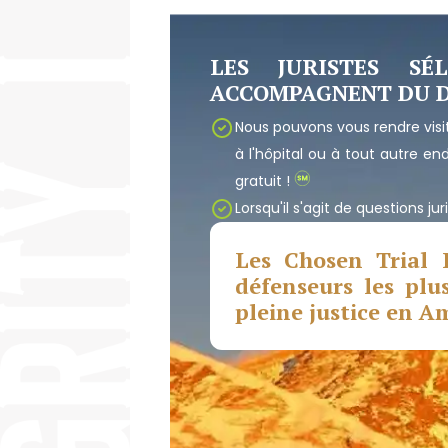
LES JURISTES SÉ
ACCOMPAGNENT DU DÉ
Nous pouvons vous rendre visit
à l'hôpital ou à tout autre en
gratuit !
Lorsqu'il s'agit de questions j
Les Chosen Trial 
défenseurs les plu
pleine justice en A