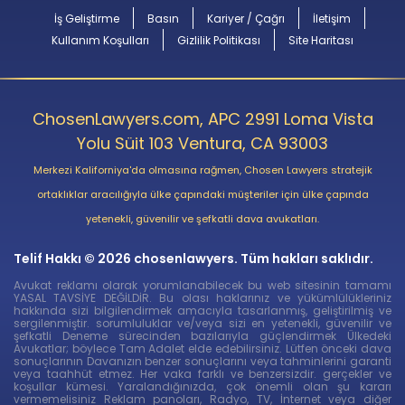
İş Geliştirme
Basın
Kariyer / Çağrı
İletişim
Kullanım Koşulları
Gizlilik Politikası
Site Haritası
ChosenLawyers.com, APC 2991 Loma Vista
Yolu Süit 103 Ventura, CA 93003
Merkezi Kaliforniya'da olmasına rağmen, Chosen Lawyers stratejik
ortaklıklar aracılığıyla ülke çapındaki müşteriler için ülke çapında
yetenekli, güvenilir ve şefkatli dava avukatları.
Telif Hakkı © 2026 chosenlawyers. Tüm hakları saklıdır.
Avukat reklamı olarak yorumlanabilecek bu web sitesinin tamamı
YASAL TAVSİYE DEĞİLDİR. Bu olası haklarınız ve yükümlülükleriniz
hakkında sizi bilgilendirmek amacıyla tasarlanmış, geliştirilmiş ve
sergilenmiştir. sorumluluklar ve/veya sizi en yetenekli, güvenilir ve
şefkatli Deneme sürecinden bazılarıyla güçlendirmek Ülkedeki
Avukatlar; böylece Tam Adalet elde edebilirsiniz. Lütfen önceki dava
sonuçlarının Davanızın benzer sonuçlarını veya tahminlerini garanti
veya taahhüt etmez. Her vaka farklı ve benzersizdir. gerçekler ve
koşullar kümesi. Yaralandığınızda, çok önemli olan şu kararı
vermemelisiniz Reklam panoları, Radyo, TV, İnternet veya diğer