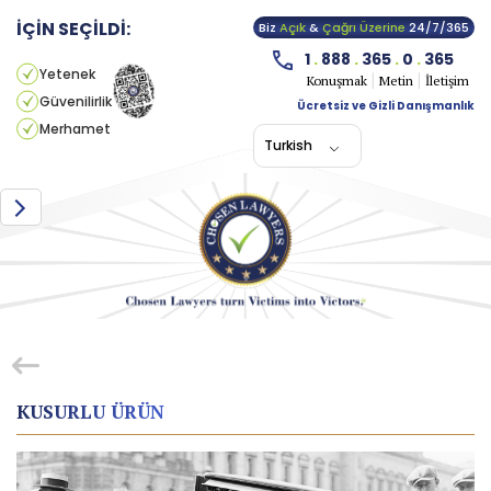
İÇİN SEÇİLDİ:
Biz
Açık
&
Çağrı Üzerine
24/7/365
1
.
888
.
365
.
0
.
365
Yetenek
Konuşmak
Metin
İletişim
Güvenilirlik
Ücretsiz ve Gizli Danışmanlık
Merhamet
Turkish
KUSURLU ÜRÜN