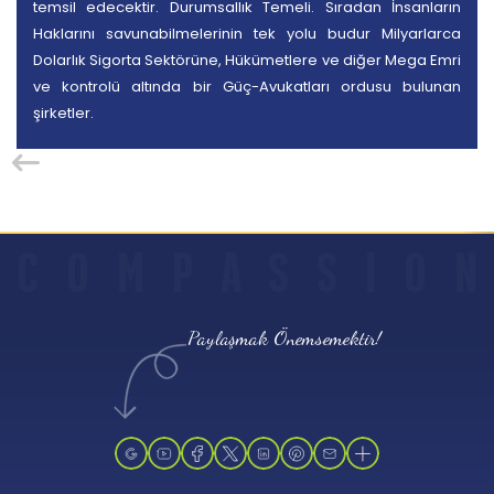
temsil edecektir. Durumsallık Temeli. Sıradan İnsanların
Haklarını savunabilmelerinin tek yolu budur Milyarlarca
Dolarlık Sigorta Sektörüne, Hükümetlere ve diğer Mega Emri
ve kontrolü altında bir Güç-Avukatları ordusu bulunan
şirketler.
C
O
M
P
A
S
S
I
O
N
Paylaşmak Önemsemektir!