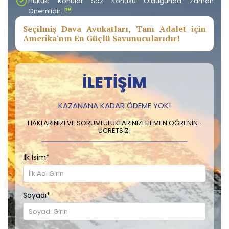
Hukuki Konular Söz Konusu Olduğunda Zaman
Önemlidir.
Seçilmiş Dava Avukatları, Tam Adalet için
Amerika'nın En Güçlü Savunucularıdır!
İLETIŞIM
KAZANANA KADAR ÖDEME YOK!
HAKLARINIZI VE SORUMLULUKLARINIZI HEMEN ÖĞRENIN-
ÜCRETSIZ!
İlk İsim
*
Soyadı
*