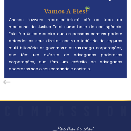
Vamos A Eles!
Chosen Lawyers representá-lo-á até ao topo da
montanha da Justiça Total numa base de contingência.
Esta é a única maneira que as pessoas comuns podem
defender os seus direitos contra a indústria de seguros
multi-bilionária, os governos e outras mega-corporações,
que têm um exército de advogados poderosos
corporações, que têm um exército de advogados
poderosos sob o seu comando e controlo.
C
O
M
P
A
S
S
I
O
N
Partilhar é cuidar!