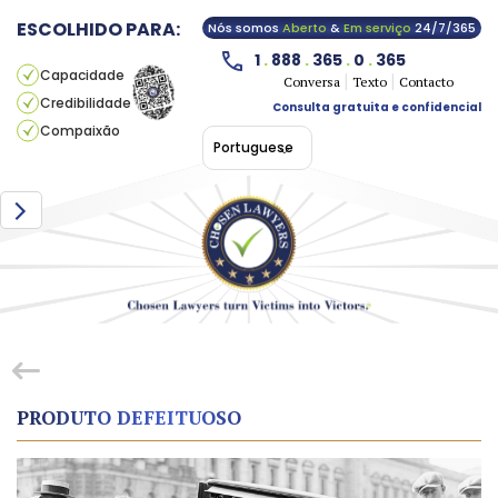
ESCOLHIDO PARA:
Nós somos
Aberto
&
Em serviço
24/7/365
1
.
888
.
365
.
0
.
365
Capacidade
Conversa
Texto
Contacto
Credibilidade
Consulta gratuita e confidencial
Compaixão
Portuguese
PRODUTO DEFEITUOSO